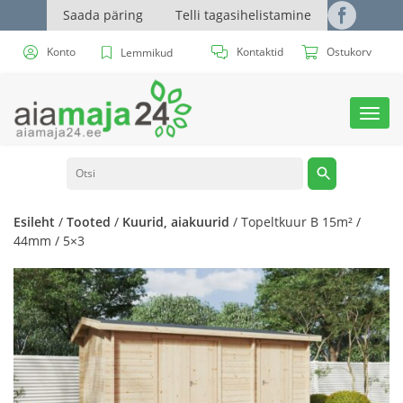
Saada päring
Telli tagasihelistamine
Konto
Kontaktid
Ostukorv
Lemmikud
Toggl
navig
Esileht
/
Tooted
/
Kuurid, aiakuurid
/ Topeltkuur B 15m² /
44mm / 5×3