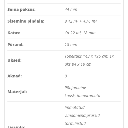
Seina paksus:
44 mm
Sisemine pindala:
9,42 m² + 4,76 m²
Katus:
Ca 22 m², 18 mm
Põrand:
18 mm
Topeltuks 143 x 195 cm; 1x
Uksed:
uks 84 x 19 cm
Aknad:
0
Põhjamaine
Materjal:
kuusk, immutamata
Immutatud
vundamendiprussid,
tormiliistud,
Lisainfo: