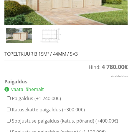
TOPELTKUUR B 15M² / 44MM / 5×3
4 780.00
€
Hind:
sisaldab km
Paigaldus
vaata lähemalt
Paigaldus (+
1 240.00
€
)
Katusekatte paigaldus (+
300.00
€
)
Soojustuse paigaldus (katus, põrand) (+
400.00
€
)
Soojustuse paigaldus (seinad) (+
1 120.00
€
)