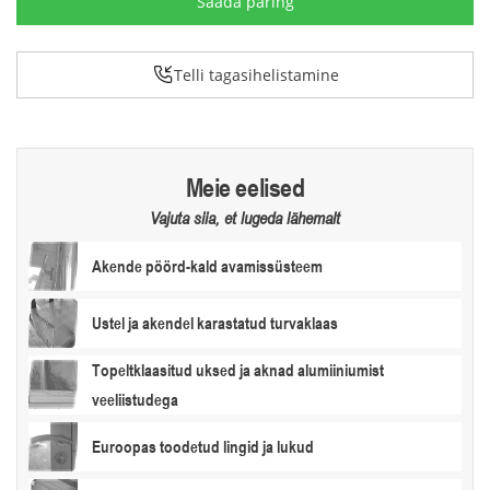
Telli tagasihelistamine
Meie eelised
Vajuta siia, et lugeda lähemalt
Akende pöörd-kald avamissüsteem
Ustel ja akendel karastatud turvaklaas
Topeltklaasitud uksed ja aknad alumiiniumist
veeliistudega
Euroopas toodetud lingid ja lukud