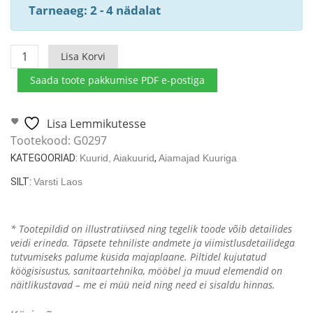
Tarneaeg: 2 - 4 nädalat
Topeltkuur
Lisa Korvi
B
Saada toote pakkumise PDF e-postiga
15m²
/
44mm
Lisa Lemmikutesse
/
Tootekood:
G0297
5x3
KATEGOORIAD:
Kuurid, Aiakuurid
,
Aiamajad Kuuriga
kogus
SILT:
Varsti Laos
* Tootepildid on illustratiivsed ning tegelik toode võib detailides
veidi erineda. Täpsete tehniliste andmete ja viimistlusdetailidega
tutvumiseks palume küsida majaplaane. Piltidel kujutatud
köögisisustus, sanitaartehnika, mööbel ja muud elemendid on
näitlikustavad – me ei müü neid ning need ei sisaldu hinnas.