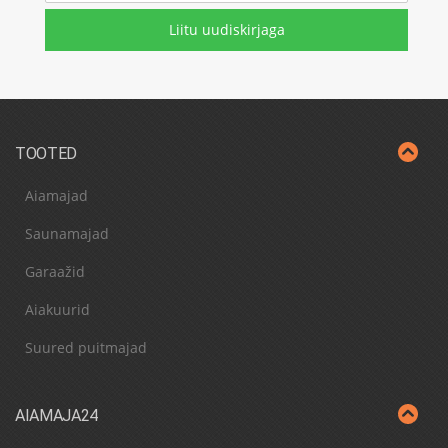
mail
*
TOOTED
Aiamajad
Saunamajad
Garaažid
Aiakuurid
Suured puitmajad
AIAMAJA24