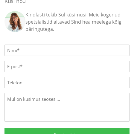
Küsi nõu
Kindlasti tekib Sul küsimusi. Meie kogenud
spetsialistid aitavad Sind hea meelega kõigi
päringutega.
Name
(Required)
E-
mail
(Required)
Phone
Message