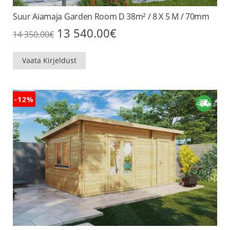
Suur Aiamaja Garden Room D 38m² / 8 X 5 M / 70mm
Algne
Praegune
13 540.00
€
14 350.00
€
hind
hind
oli:
on:
14
13
Vaata Kirjeldust
350.00€.
540.00€.
-12%