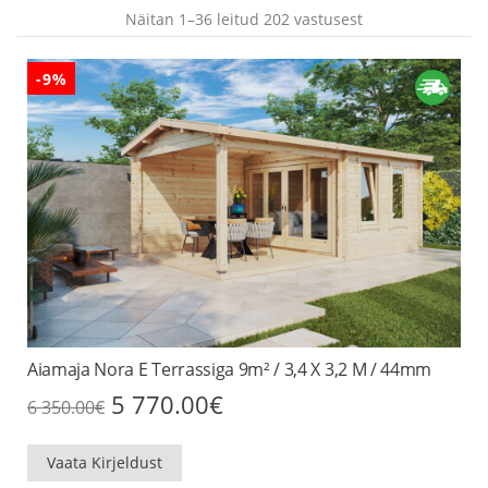
Näitan 1–36 leitud 202 vastusest
-9%
Aiamaja Nora E Terrassiga 9m² / 3,4 X 3,2 M / 44mm
Algne
Praegune
5 770.00
€
6 350.00
€
hind
hind
oli:
on:
6
5
Vaata Kirjeldust
350.00€.
770.00€.