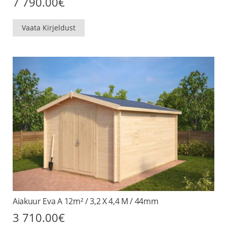
7 790.00
€
Vaata Kirjeldust
Aiakuur Eva A 12m² / 3,2 X 4,4 M / 44mm
3 710.00
€