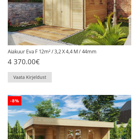
Aiakuur Eva F 12m² / 3,2 X 4,4 M / 44mm
4 370.00
€
Vaata Kirjeldust
-8%