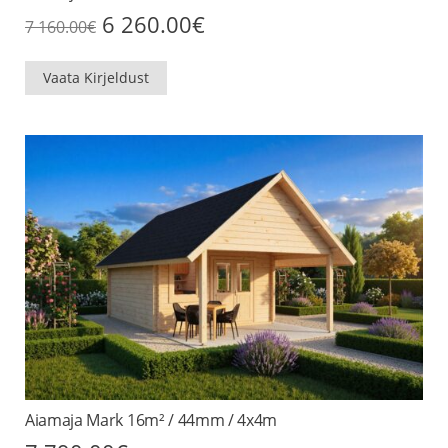
Algne
Praegune
6 260.00
€
7 160.00
€
hind
hind
oli:
on:
7
6
Vaata Kirjeldust
160.00€.
260.00€.
Aiamaja Mark 16m² / 44mm / 4x4m