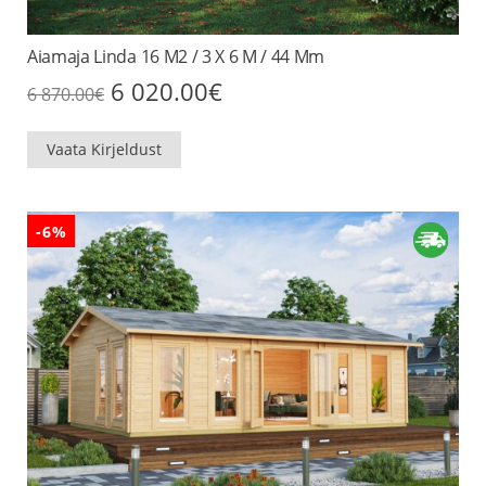
Aiamaja Linda 16 M2 / 3 X 6 M / 44 Mm
Algne
Praegune
6 020.00
€
6 870.00
€
hind
hind
oli:
on:
6
6
Vaata Kirjeldust
870.00€.
020.00€.
-6%