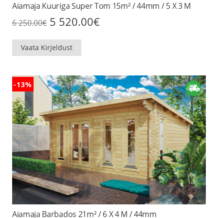
Aiamaja Kuuriga Super Tom 15m² / 44mm / 5 X 3 M
Algne
Praegune
5 520.00
€
6 250.00
€
hind
hind
oli:
on:
6
5
Vaata Kirjeldust
250.00€.
520.00€.
-13%
Aiamaja Barbados 21m² / 6 X 4 M / 44mm