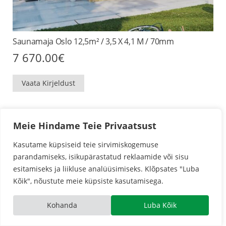
Saunamaja Oslo 12,5m² / 3,5 X 4,1 M / 70mm
7 670.00
€
Vaata Kirjeldust
Meie Hindame Teie Privaatsust
Kasutame küpsiseid teie sirvimiskogemuse
parandamiseks, isikupärastatud reklaamide või sisu
esitamiseks ja liikluse analüüsimiseks. Klõpsates "Luba
Kõik", nõustute meie küpsiste kasutamisega.
Kohanda
Luba Kõik