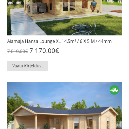
Aiamaja Hansa Lounge XL 14,5m² / 6 X 5 M / 44mm
Algne
Praegune
7 170.00
€
7 810.00
€
hind
hind
oli:
on:
7
7
Vaata Kirjeldust
810.00€.
170.00€.