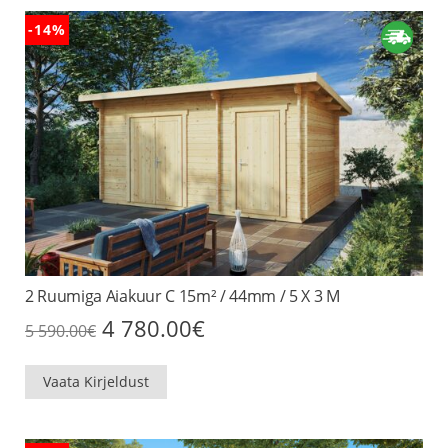
-14%
2 Ruumiga Aiakuur C 15m² / 44mm / 5 X 3 M
Algne
Praegune
4 780.00
€
5 590.00
€
hind
hind
oli:
on:
5
4
Vaata Kirjeldust
590.00€.
780.00€.