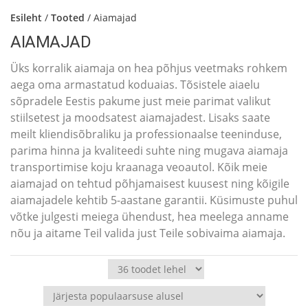
Esileht
/
Tooted
/ Aiamajad
AIAMAJAD
Üks korralik aiamaja on hea põhjus veetmaks rohkem
aega oma armastatud koduaias. Tõsistele aiaelu
sõpradele Eestis pakume just meie parimat valikut
stiilsetest ja moodsatest aiamajadest. Lisaks saate
meilt kliendisõbraliku ja professionaalse teeninduse,
parima hinna ja kvaliteedi suhte ning mugava aiamaja
transportimise koju kraanaga veoautol. Kõik meie
aiamajad on tehtud põhjamaisest kuusest ning kõigile
aiamajadele kehtib 5-aastane garantii. Küsimuste puhul
võtke julgesti meiega ühendust, hea meelega anname
nõu ja aitame Teil valida just Teile sobivaima aiamaja.