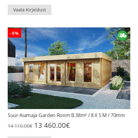
Vaata Kirjeldust
-5%
Suur Aiamaja Garden Room B 38m² / 8 X 5 M / 70mm
Algne
Praegune
13 460.00
€
14 110.00
€
hind
hind
oli:
on: