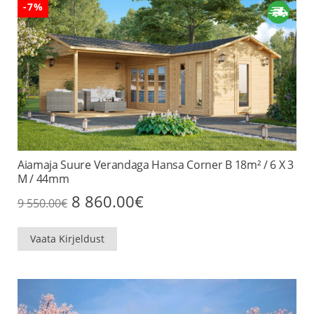
-7%
Aiamaja Suure Verandaga Hansa Corner B 18m² / 6 X 3
M / 44mm
Algne
Praegune
8 860.00
€
9 550.00
€
hind
hind
oli:
on:
9
8
Vaata Kirjeldust
550.00€.
860.00€.