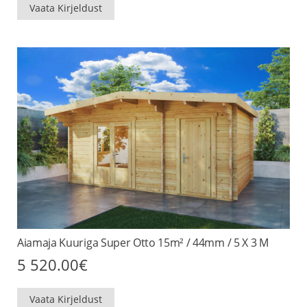
14
13
Vaata Kirjeldust
110.00€.
460.00€.
Aiamaja Kuuriga Super Otto 15m² / 44mm / 5 X 3 M
5 520.00
€
Vaata Kirjeldust