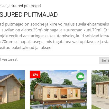
vilad ja suured puitmajad
 SUURED PUITMAJAD
 puitmajad on soodne ja kiire võimalus suvila ehitamiseks.
d suvilad on alates 25m² pinnaga ja suuremad kuni 70m². Er
ojekteeritud aastaringseks kasutamiseks, kuid sobivad ideaal
 70mm seinapaksusega, mis tagab hea vastupidavuse ja stab
asitud pakettaknad ja -uksed.
1 vastusest
-6%