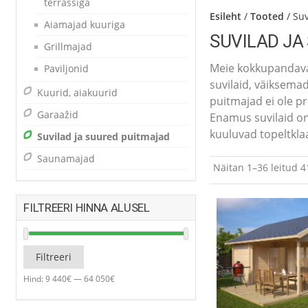
terrassiga
Esileht
/
Tooted
/ Su
Aiamajad kuuriga
SUVILAD JA
Grillmajad
Meie kokkupandavad
Paviljonid
suvilaid, väiksema
Kuurid, aiakuurid
puitmajad ei ole pr
Garaažid
Enamus suvilaid on
kuuluvad topeltkla
Suvilad ja suured puitmajad
Saunamajad
Näitan 1–36 leitud 4
FILTREERI HINNA ALUSEL
Minimaalne
Maksimaalne
Filtreeri
hind
hind
Hind:
9 440€
—
64 050€