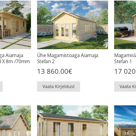
ga Aiamaja
Ühe Magamistoaga Aiamaja
Magamisla
/8 X 8m /70mm
Stefan 2
Stefan 1
13 860.00
€
17 020
Vaata Kirjeldust
Vaata Ki