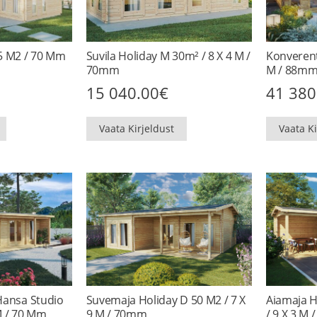
55 M2 / 70 Mm
Suvila Holiday M 30m² / 8 X 4 M /
Konverent
70mm
M / 88mm 
15 040.00
€
41 380
Vaata Kirjeldust
Vaata Ki
 Hansa Studio
Suvemaja Holiday D 50 M2 / 7 X
Aiamaja H
M / 70 Mm
9 M / 70mm
/ 9 X 3 M