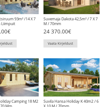
siruum 93m² /14 X 7
Suvemaja Dakota 42,5m² / 7 X 7
Liimpuit
M / 70mm
.00
€
24 370.00
€
rjeldust
Vaata Kirjeldust
oliday Camping 18 M2
Suvila Hansa Holiday K 40m2 / 6
 / 70 Mm
X 10 M / 70mm