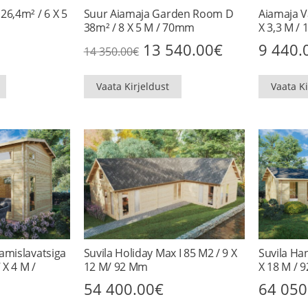
6,4m² / 6 X 5
Suur Aiamaja Garden Room D
Aiamaja V
38m² / 8 X 5 M / 70mm
X 3,3 M /
Algne
Praegune
13 540.00
€
9 440.
14 350.00
€
hind
hind
oli:
on:
14
13
Vaata Kirjeldust
350.00€.
540.00€.
Vaata Ki
amislavatsiga
Suvila Holiday Max I 85 M2 / 9 X
Suvila Ha
 X 4 M /
12 M/ 92 Mm
X 18 M /
54 400.00
€
64 050