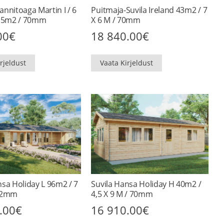
annitoaga Martin I / 6
Puitmaja-Suvila Ireland 43m2 / 7
 15m2 / 70mm
X 6 M / 70mm
00
€
18 840.00
€
rjeldust
Vaata Kirjeldust
nsa Holiday L 96m2 / 7
Suvila Hansa Holiday H 40m2 /
 92mm
4,5 X 9 M / 70mm
.00
€
16 910.00
€