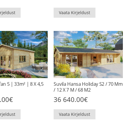
rjeldust
Vaata Kirjeldust
fan 5 | 33m² | 8 X 4,5
Suvila Hansa Holiday S2 / 70 Mm
/ 12 X 7 M / 68 M2
.00
€
36 640.00
€
rjeldust
Vaata Kirjeldust