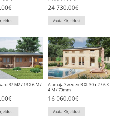
.00
€
24 730.00
€
rjeldust
Vaata Kirjeldust
ard 37 M2 / 13 X 6 M /
Aiamaja Sweden B XL 30m2 / 6 X
4 M / 70mm
.00
€
16 060.00
€
rjeldust
Vaata Kirjeldust