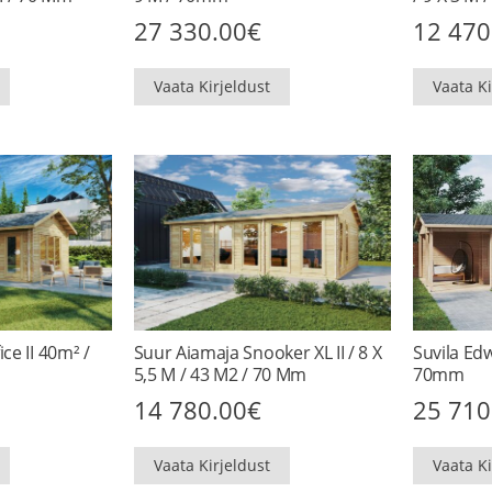
27 330.00
€
12 470
Vaata Kirjeldust
Vaata Ki
ce II 40m² /
Suur Aiamaja Snooker XL II / 8 X
Suvila Edw
5,5 M / 43 M2 / 70 Mm
70mm
14 780.00
€
25 710
Vaata Kirjeldust
Vaata Ki