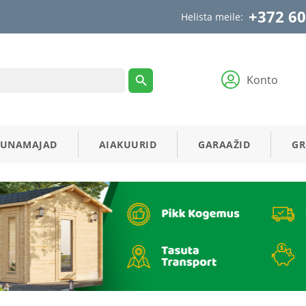
+372 60
Helista meile:
Konto
AUNAMAJAD
AIAKUURID
GARAAŽID
GR