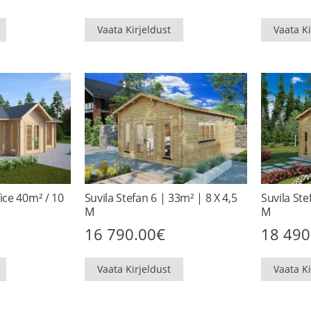
Vaata Kirjeldust
Vaata Ki
ice 40m² / 10
Suvila Stefan 6 | 33m² | 8 X 4,5
Suvila Ste
M
M
16 790.00
€
18 490
Vaata Kirjeldust
Vaata Ki