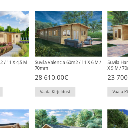
2 / 11 X 4,5 M
Suvila Valencia 60m2 / 11 X 6 M /
Suvila Ha
70mm
X 9 M / 
28 610.00
€
23 700
Vaata Kirjeldust
Vaata Ki