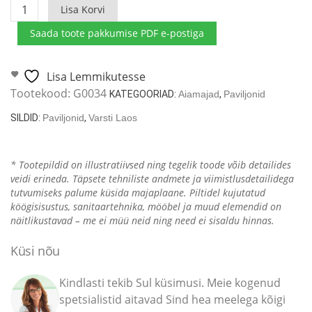
Kaheksanurkne
Lisa Korvi
aiamaja
Saada toote pakkumise PDF e-postiga
Albatros
12
m²
Lisa Lemmikutesse
/
Tootekood:
G0034
KATEGOORIAD:
Aiamajad
,
Paviljonid
21mm
SILDID:
Paviljonid
,
Varsti Laos
/
3x5
kogus
* Tootepildid on illustratiivsed ning tegelik toode võib detailides
veidi erineda. Täpsete tehniliste andmete ja viimistlusdetailidega
tutvumiseks palume küsida majaplaane. Piltidel kujutatud
köögisisustus, sanitaartehnika, mööbel ja muud elemendid on
näitlikustavad – me ei müü neid ning need ei sisaldu hinnas.
Küsi nõu
Kindlasti tekib Sul küsimusi. Meie kogenud
spetsialistid aitavad Sind hea meelega kõigi