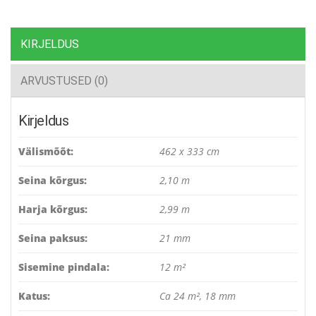
KIRJELDUS
ARVUSTUSED (0)
Kirjeldus
Välismõõt:
462 x 333 cm
Seina kõrgus:
2,10 m
Harja kõrgus:
2,99 m
Seina paksus:
21 mm
Sisemine pindala:
12 m²
Katus:
Ca 24 m², 18 mm