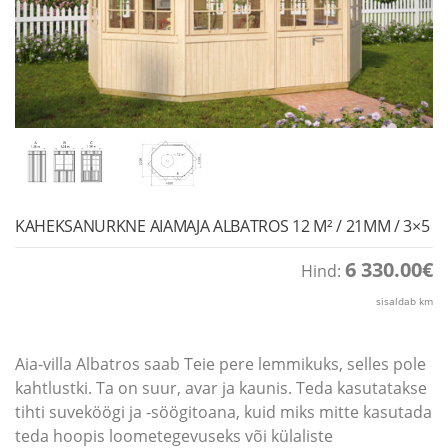
KAHEKSANURKNE AIAMAJA ALBATROS 12 M² / 21MM / 3×5
6 330.00
€
Hind:
sisaldab km
Aia-villa Albatros saab Teie pere lemmikuks, selles pole
kahtlustki. Ta on suur, avar ja kaunis. Teda kasutatakse
tihti suveköögi ja -söögitoana, kuid miks mitte kasutada
teda hoopis loometegevuseks või külaliste