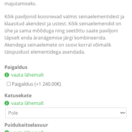
majutamiseks.
Kõik paviljonid koosnevad valmis seinaelementidest ja
klaasitud akendest ja ustest. Kõik seinaelemendid on
ühe ja sama mõõduga ning seetõttu saate paviljoni
täpselt enda äranägemise järgi kombineerida.
Akendega seinaelemete on soovi korral võimalik
täispuidust elementidega asendada.
Paigaldus
vaata lähemalt
Paigaldus (+
1 240.00
€
)
Katusekate
vaata lähemalt
Puidukaitselasuur