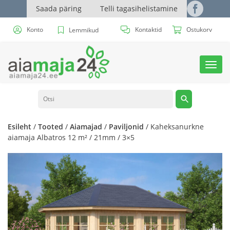
Saada päring
Telli tagasihelistamine
Konto
Kontaktid
Ostukorv
Lemmikud
Toggl
navig
Esileht
/
Tooted
/
Aiamajad
/
Paviljonid
/ Kaheksanurkne
aiamaja Albatros 12 m² / 21mm / 3×5