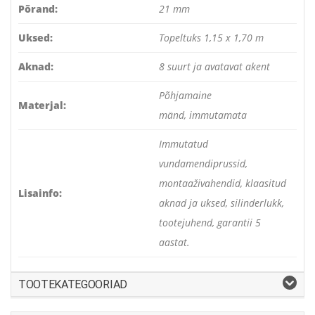
Põrand:
21 mm
Uksed:
Topeltuks 1,15 x 1,70 m
Aknad:
8 suurt ja avatavat akent
Põhjamaine
Materjal:
mänd, immutamata
Immutatud
vundamendiprussid,
montaaživahendid, klaasitud
Lisainfo:
aknad ja uksed, silinderlukk,
tootejuhend, garantii 5
aastat.
TOOTEKATEGOORIAD