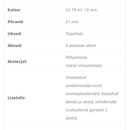
Katus:
Ca 18 m², 18 mm
Põrand:
21 mm
Uksed:
Topeltuks
Aknad:
4 avatavat akent
Põhjamaine
Materjal:
mänd, immutamata
Immutatud
vundamendiprussid,
montaaživahendid, klaasitud
Lisainfo:
aknad ja uksed, silinderlukk,
tootejuhend, garantii 5
aastat.