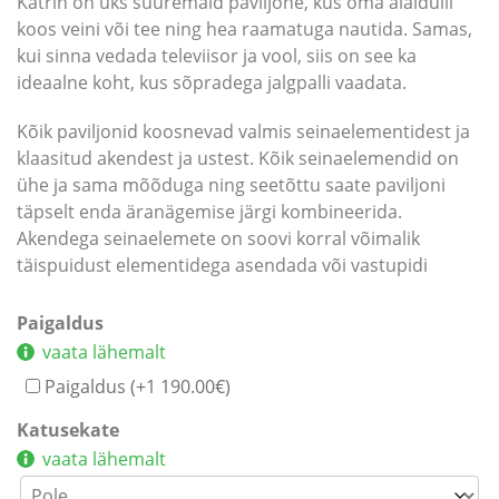
Katrin on üks suuremaid paviljone, kus oma aiaidülli
koos veini või tee ning hea raamatuga nautida. Samas,
kui sinna vedada televiisor ja vool, siis on see ka
ideaalne koht, kus sõpradega jalgpalli vaadata.
Kõik paviljonid koosnevad valmis seinaelementidest ja
klaasitud akendest ja ustest. Kõik seinaelemendid on
ühe ja sama mõõduga ning seetõttu saate paviljoni
täpselt enda äranägemise järgi kombineerida.
Akendega seinaelemete on soovi korral võimalik
täispuidust elementidega asendada või vastupidi
Paigaldus
vaata lähemalt
Paigaldus (+
1 190.00
€
)
Katusekate
vaata lähemalt