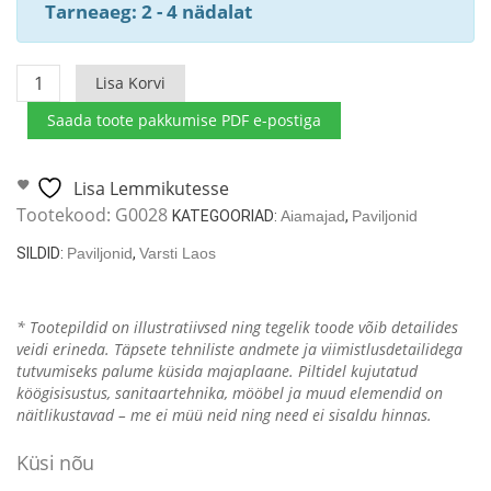
Tarneaeg: 2 - 4 nädalat
Kaheksanurkne
Lisa Korvi
aiapaviljon
Saada toote pakkumise PDF e-postiga
Katrin
9.5
m²
Lisa Lemmikutesse
/
Tootekood:
G0028
KATEGOORIAD:
Aiamajad
,
Paviljonid
25mm
SILDID:
Paviljonid
,
Varsti Laos
/
3x4
kogus
* Tootepildid on illustratiivsed ning tegelik toode võib detailides
veidi erineda. Täpsete tehniliste andmete ja viimistlusdetailidega
tutvumiseks palume küsida majaplaane. Piltidel kujutatud
köögisisustus, sanitaartehnika, mööbel ja muud elemendid on
näitlikustavad – me ei müü neid ning need ei sisaldu hinnas.
Küsi nõu