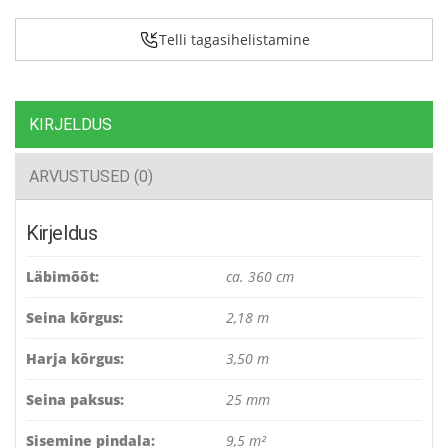
Telli tagasihelistamine
KIRJELDUS
ARVUSTUSED (0)
Kirjeldus
Läbimõõt:
ca. 360 cm
Seina kõrgus:
2,18 m
Harja kõrgus:
3,50 m
Seina paksus:
25 mm
Sisemine pindala:
9,5 m²