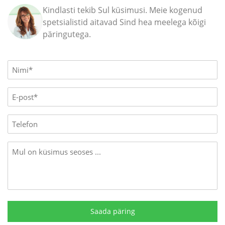
Kindlasti tekib Sul küsimusi. Meie kogenud
spetsialistid aitavad Sind hea meelega kõigi
päringutega.
Name
(Required)
E-
mail
(Required)
Phone
Message