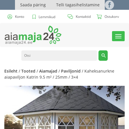
Saada päring
Telli tagasihelistamine
Konto
Kontaktid
Ostukorv
Lemmikud
Toggl
navig
Esileht
/
Tooted
/
Aiamajad
/
Paviljonid
/ Kaheksanurkne
aiapaviljon Katrin 9.5 m² / 25mm / 3×4