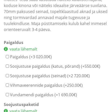
koduse kinona või näiteks ideaalse järveäärse suvilana.
70mm paksused seinad, topeltklaasitud aknad ja uksed
ning tormivardad annavad majale tugevuse ja
tuulekindluse. Maja püstitamiseks kulub kahel inimesel
orienteeruvalt 3-4 päeva.
Paigaldus
vaata lähemalt
Paigaldus (+
3 020.00
€
)
Soojustuse paigaldus (katus, põrand) (+
550.00
€
)
Soojustuse paigaldus (seinad) (+
2 720.00
€
)
Vihmaveerennide paigaldus (+
250.00
€
)
Vundamendi paigaldus (+
1 690.00
€
)
Soojustuspaketid
vaata lähemalt