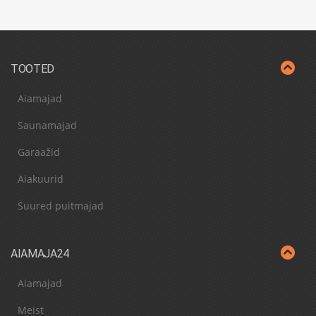
TOOTED
Aiamajad
Saunamajad
Garaažid
Aiakuurid
Suured puitmajad
AIAMAJA24
Aiamajad
Meist