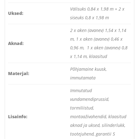
Välisuks 0,84 x 1,98 m + 2 x
Uksed:
siseuks 0,8 x 1,98 m
2 x aken (avanev) 1,54 x 1,14
m, 1 x aken (avanev) 0,46 x
Aknad:
0,96 m, 1 x aken (avanev) 0,8
x 1,14 m, klaasitud
Põhjamaine kuusk,
Materjal:
immutamata
Immutatud
vundamendiprussid,
tormiliistud,
Lisainfo:
montaaživahendid, klaasitud
aknad ja uksed, silinderlukk,
tootejuhend, garantii 5