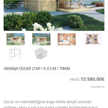
AIAMAJA OSCAR 21M² / 6 X 5 M / 70MM
13 580.00
€
Hind:
sisaldab km
Oscar on mitmekülgne maja mitte ainult otseses
mõttes- teda saab kasutada näiteks külalistemajana,