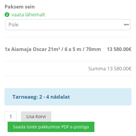
Paksem sein
vaata lähemalt
1x
Aiamaja Oscar 21m² / 6 x 5 m / 70mm
13 580.00€
Summa 13 580.00€
Tarneaeg: 2 - 4 nädalat
Aiamaja
Lisa Korvi
Oscar
Saada toote pakkumise PDF e-postiga
21m²