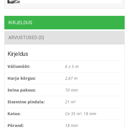
KIRJELDUS
ARVUSTUSED (0)
Kirjeldus
Välismõõt:
6 x 5 m
Harja kõrgus:
2,47 m
Seina paksus:
70 mm
Sisemine pindala:
21 m²
Katus:
Ca 35 m², 18 mm
Põrand:
18 mm