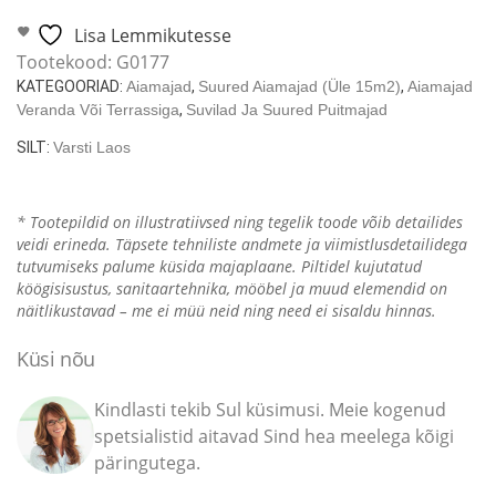
/
6
Lisa Lemmikutesse
x
Tootekood:
G0177
5
KATEGOORIAD:
Aiamajad
,
Suured Aiamajad (üle 15m2)
,
Aiamajad
m
Veranda Või Terrassiga
,
Suvilad Ja Suured Puitmajad
/
SILT:
Varsti Laos
70mm
kogus
* Tootepildid on illustratiivsed ning tegelik toode võib detailides
veidi erineda. Täpsete tehniliste andmete ja viimistlusdetailidega
tutvumiseks palume küsida majaplaane. Piltidel kujutatud
köögisisustus, sanitaartehnika, mööbel ja muud elemendid on
näitlikustavad – me ei müü neid ning need ei sisaldu hinnas.
Küsi nõu
Kindlasti tekib Sul küsimusi. Meie kogenud
spetsialistid aitavad Sind hea meelega kõigi
päringutega.