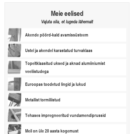
Meie eelised
Vajuta siia, et lugeda lähemalt
Akende pöörd-kald avamissüsteem
Ustel ja akendel karastatud turvaklaas
Topeltklaasitud uksed ja aknad alumiiniumist
veeliistudega
Euroopas toodetud lingid ja lukud
Metallist tormiliistud
Tehases impregneeritud vundamendiprussid
Meil on üle 20 aasta kogemust