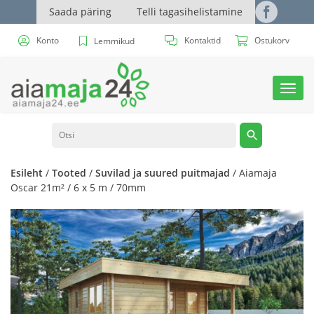
Saada päring
Telli tagasihelistamine
Konto
Kontaktid
Ostukorv
Lemmikud
Toggl
navig
Esileht
/
Tooted
/
Suvilad ja suured puitmajad
/ Aiamaja
Oscar 21m² / 6 x 5 m / 70mm