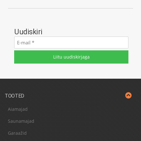
Uudiskiri
E-
mail
*
TOOTED
Aiamajad
Saunamajad
Garaažid