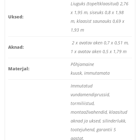
Liuguks (topeltklaasitud) 2,76
x 1,95 m, siseuks 0,8 x 1,98
Uksed:
m, klaasist saunauks 0,69 x
1,93 m
2 x avatav aken 0,7 x 0,51 m,
Aknad:
1 x avatav aken 0,5 x 1,79 m
Põhjamaine
Materjal:
kuusk, immutamata
Immutatud
vundamendiprussid,
tormiliistud,
montaaživahendid, klaasitud
aknad ja uksed, silinderlukk,
tootejuhend, garantii 5
aastat.