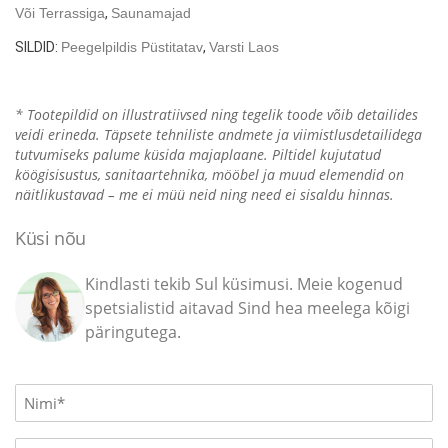
x
Või Terrassiga
,
Saunamajad
3
SILDID:
Peegelpildis Püstitatav
,
Varsti Laos
m
/
70mm
* Tootepildid on illustratiivsed ning tegelik toode võib detailides
kogus
veidi erineda. Täpsete tehniliste andmete ja viimistlusdetailidega
tutvumiseks palume küsida majaplaane. Piltidel kujutatud
köögisisustus, sanitaartehnika, mööbel ja muud elemendid on
näitlikustavad – me ei müü neid ning need ei sisaldu hinnas.
Küsi nõu
Kindlasti tekib Sul küsimusi. Meie kogenud
spetsialistid aitavad Sind hea meelega kõigi
päringutega.
Name
(Required)