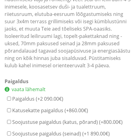
inimesele, koosasetsev duši- ja tualettruum,
riietusruum, elutuba-eesruum lõõgastumiseks ning
suur 3x4m terrass grillimiseks või isegi kümblustünni
jaoks, et muuta Teie aed tõeliseks SPA-oaasiks.
Isoleeritud leiliruumi lagi, topelt-pakettaknad ning -
uksed, 70mm paksused seinad ja 28mm paksused
põrandalauad tagavad soojapüsivuse ja energiasäästu
ning on kõik hinnas juba sisalduvad. Püstitamiseks
kulub kahel inimesel orienteeruvalt 3-4 päeva.
Paigaldus
vaata lähemalt
Paigaldus (+
2 090.00
€
)
Katusekatte paigaldus (+
860.00
€
)
Soojustuse paigaldus (katus, põrand) (+
800.00
€
)
Soojustuse paigaldus (seinad) (+
1 890.00
€
)