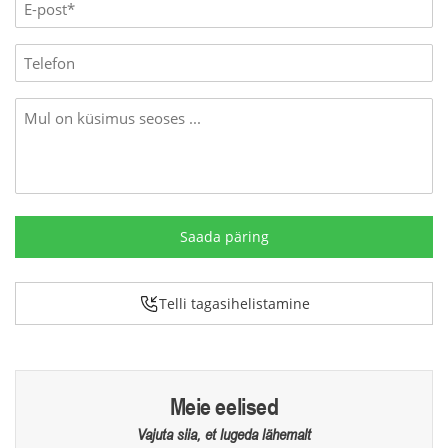
E-
mail
(Required)
Phone
Message
Telli tagasihelistamine
Meie eelised
Vajuta siia, et lugeda lähemalt