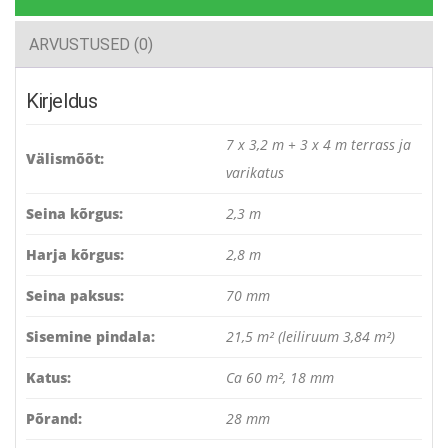
ARVUSTUSED (0)
Kirjeldus
7 x 3,2 m + 3 x 4 m terrass ja
Välismõõt:
varikatus
Seina kõrgus:
2,3 m
Harja kõrgus:
2,8 m
Seina paksus:
70 mm
Sisemine pindala:
21,5 m² (leiliruum 3,84 m²)
Katus:
Ca 60 m², 18 mm
Põrand:
28 mm