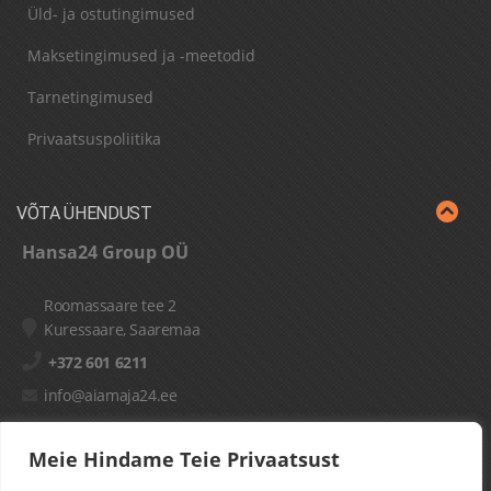
Üld- ja ostutingimused
Maksetingimused ja -meetodid
Tarnetingimused
Privaatsuspoliitika
VÕTA ÜHENDUST
Hansa24 Group OÜ
Roomassaare tee 2
Kuressaare, Saaremaa
+372 601 6211
info@aiamaja24.ee
Meie Hindame Teie Privaatsust