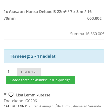
1x
Aiasaun Hansa Deluxe B 22m² / 7 x 3 m /
16
70mm
660.00€
Summa 16 660.00€
Tarneaeg: 2 - 4 nädalat
Aiasaun
Lisa Korvi
Hansa
Saada toote pakkumise PDF e-postiga
Deluxe
B
22m²
Lisa Lemmikutesse
/
Tootekood:
G0206
7
KATEGOORIAD:
Suured Aiamajad (üle 15m2)
,
Aiamajad Veranda