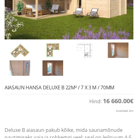
AIASAUN HANSA DELUXE B 22M² / 7 X 3 M / 70MM
16 660.00
€
Hind:
sisaldab km
Deluxe B aiasaun pakub kõike, mida saunamõnude
nautimiseks vaja ja rohkemgi veel: seal on leiliruum 4-5