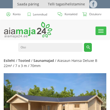
Saada päring
Telli tagasihelistamine
Konto
Kontaktid
Ostukorv
Lemmikud
Toggl
navig
Esileht
/
Tooted
/
Saunamajad
/ Aiasaun Hansa Deluxe B
22m² / 7 x 3 m / 70mm