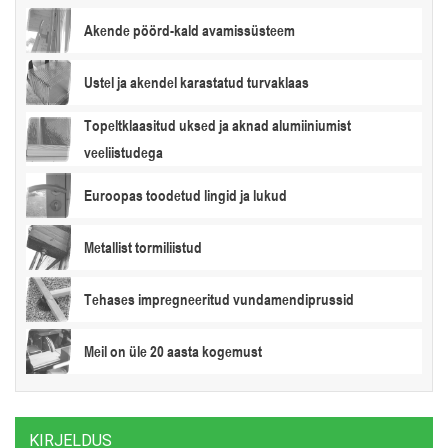
Akende pöörd-kald avamissüsteem
Ustel ja akendel karastatud turvaklaas
Topeltklaasitud uksed ja aknad alumiiniumist
veeliistudega
Euroopas toodetud lingid ja lukud
Metallist tormiliistud
Tehases impregneeritud vundamendiprussid
Meil on üle 20 aasta kogemust
KIRJELDUS