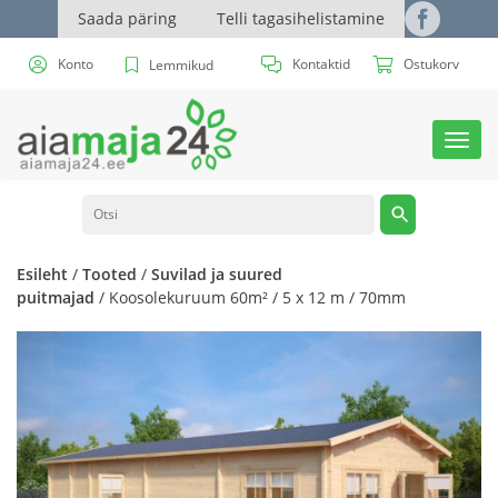
Saada päring
Telli tagasihelistamine
Konto
Kontaktid
Ostukorv
Lemmikud
Toggl
navig
Esileht
/
Tooted
/
Suvilad ja suured
puitmajad
/ Koosolekuruum 60m² / 5 x 12 m / 70mm