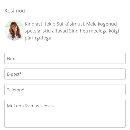
Küsi nõu
Kindlasti tekib Sul küsimusi. Meie kogenud
spetsialistid aitavad Sind hea meelega kõigi
päringutega.
Name
(Required)
E-
mail
(Required)
Phone
Message