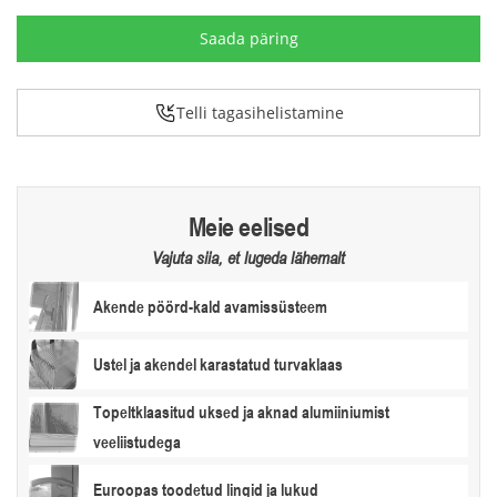
Telli tagasihelistamine
Meie eelised
Vajuta siia, et lugeda lähemalt
Akende pöörd-kald avamissüsteem
Ustel ja akendel karastatud turvaklaas
Topeltklaasitud uksed ja aknad alumiiniumist
veeliistudega
Euroopas toodetud lingid ja lukud