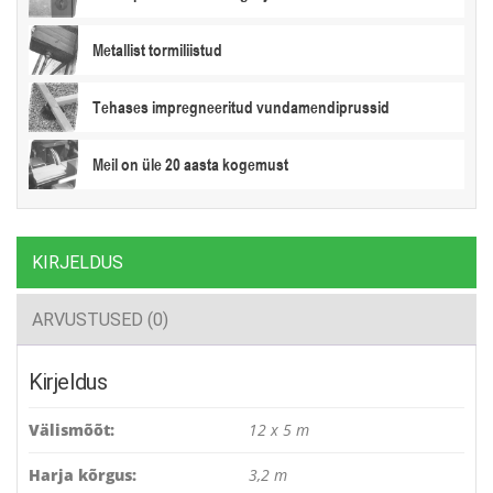
Metallist tormiliistud
Tehases impregneeritud vundamendiprussid
Meil on üle 20 aasta kogemust
KIRJELDUS
ARVUSTUSED (0)
Kirjeldus
Välismõõt:
12 x 5 m
Harja kõrgus:
3,2 m