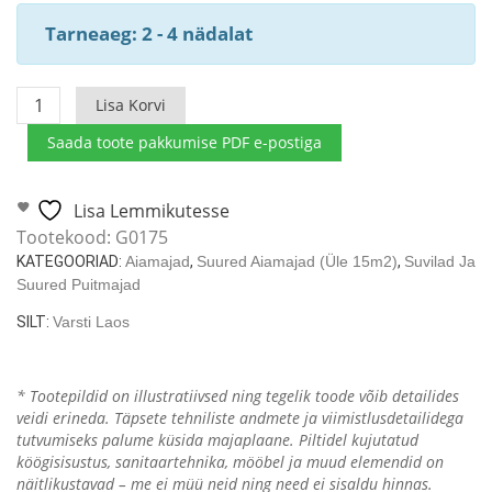
Tarneaeg: 2 - 4 nädalat
Koosolekuruum
Lisa Korvi
60m²
Saada toote pakkumise PDF e-postiga
/
5
x
Lisa Lemmikutesse
12
Tootekood:
G0175
m
KATEGOORIAD:
Aiamajad
,
Suured Aiamajad (üle 15m2)
,
Suvilad Ja
/
Suured Puitmajad
70mm
SILT:
Varsti Laos
kogus
* Tootepildid on illustratiivsed ning tegelik toode võib detailides
veidi erineda. Täpsete tehniliste andmete ja viimistlusdetailidega
tutvumiseks palume küsida majaplaane. Piltidel kujutatud
köögisisustus, sanitaartehnika, mööbel ja muud elemendid on
näitlikustavad – me ei müü neid ning need ei sisaldu hinnas.