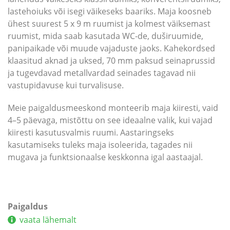
lastehoiuks või isegi väikeseks baariks. Maja koosneb
ühest suurest 5 x 9 m ruumist ja kolmest väiksemast
ruumist, mida saab kasutada WC-de, duširuumide,
panipaikade või muude vajaduste jaoks. Kahekordsed
klaasitud aknad ja uksed, 70 mm paksud seinaprussid
ja tugevdavad metallvardad seinades tagavad nii
vastupidavuse kui turvalisuse.
Meie paigaldusmeeskond monteerib maja kiiresti, vaid
4–5 päevaga, mistõttu on see ideaalne valik, kui vajad
kiiresti kasutusvalmis ruumi. Aastaringseks
kasutamiseks tuleks maja isoleerida, tagades nii
mugava ja funktsionaalse keskkonna igal aastaajal.
Paigaldus
vaata lähemalt