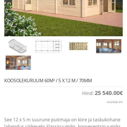
KOOSOLEKURUUM 60M² / 5 X 12 M / 70MM
25 540.00
€
Hind:
sisaldab km
See 12 x 5 m suurune puitmaja on kiire ja taskukohane
lahendus väikeseks klassiruumiks, konverentsiruumiks,