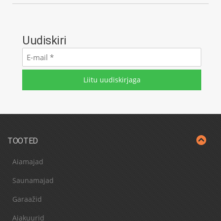
Uudiskiri
E-
mail
*
TOOTED
Aiamajad
Saunamajad
Garaažid
Aiakuurid