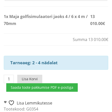
1x
Maja golfisimulaatori jaoks 4 / 6 x 4 m /
13
70mm
010.00€
Summa 13 010.00€
Tarneaeg: 2 - 4 nädalat
Maja
Lisa Korvi
golfisimulaatori
Saada toote pakkumise PDF e-postiga
jaoks
4
/
Lisa Lemmikutesse
6
Tootekood:
G0354