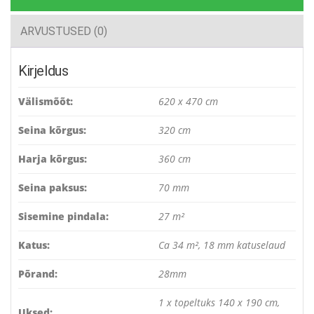
ARVUSTUSED (0)
Kirjeldus
Välismõõt:
620 x 470 cm
Seina kõrgus:
320 cm
Harja kõrgus:
360 cm
Seina paksus:
70 mm
Sisemine pindala:
27 m²
Katus:
Ca 34 m², 18 mm katuselaud
Põrand:
28mm
1 x topeltuks 140 x 190 cm,
Uksed: