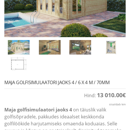
MAJA GOLFISIMULAATORI JAOKS 4 / 6 X 4 M / 70MM
13 010.00
€
Hind:
sisaldab km
Maja golfisimulaatori jaoks 4
on täiuslik valik
golfisõpradele, pakkudes ideaalset keskkonda
golfilöökide harjutamiseks omaenda koduaias. Selle