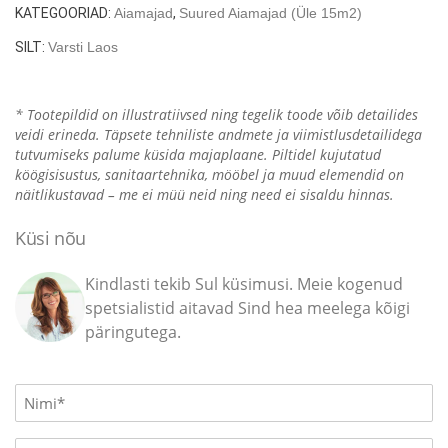
x
KATEGOORIAD:
Aiamajad
,
Suured Aiamajad (üle 15m2)
4
SILT:
Varsti Laos
m
/
70mm
* Tootepildid on illustratiivsed ning tegelik toode võib detailides
kogus
veidi erineda. Täpsete tehniliste andmete ja viimistlusdetailidega
tutvumiseks palume küsida majaplaane. Piltidel kujutatud
köögisisustus, sanitaartehnika, mööbel ja muud elemendid on
näitlikustavad – me ei müü neid ning need ei sisaldu hinnas.
Küsi nõu
Kindlasti tekib Sul küsimusi. Meie kogenud
spetsialistid aitavad Sind hea meelega kõigi
päringutega.
Name
(Required)