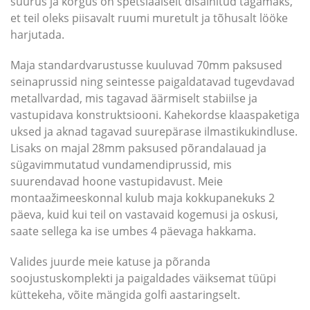
suurus ja kõrgus on spetsiaalselt disainitud tagamaks,
et teil oleks piisavalt ruumi muretult ja tõhusalt lööke
harjutada.
Maja standardvarustusse kuuluvad 70mm paksused
seinaprussid ning seintesse paigaldatavad tugevdavad
metallvardad, mis tagavad äärmiselt stabiilse ja
vastupidava konstruktsiooni. Kahekordse klaaspaketiga
uksed ja aknad tagavad suurepärase ilmastikukindluse.
Lisaks on majal 28mm paksused põrandalauad ja
sügavimmutatud vundamendiprussid, mis
suurendavad hoone vastupidavust. Meie
montaažimeeskonnal kulub maja kokkupanekuks 2
päeva, kuid kui teil on vastavaid kogemusi ja oskusi,
saate sellega ka ise umbes 4 päevaga hakkama.
Valides juurde meie katuse ja põranda
soojustuskomplekti ja paigaldades väiksemat tüüpi
küttekeha, võite mängida golfi aastaringselt.