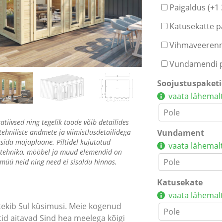
Paigaldus (+
1
Katusekatte p
Vihmaveerenni
Vundamendi p
Soojustuspaket
vaata lähemal
ratiivsed ning tegelik toode võib detailides
tehniliste andmete ja viimistlusdetailidega
Vundament
sida majaplaane. Piltidel kujutatud
vaata lähemal
artehnika, mööbel ja muud elemendid on
 müü neid ning need ei sisaldu hinnas.
Katusekate
vaata lähemal
 tekib Sul küsimusi. Meie kogenud
stid aitavad Sind hea meelega kõigi