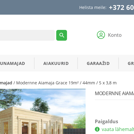
+372 60
Helista meile:
Konto
AUNAMAJAD
AIAKUURID
GARAAŽID
GR
amajad
/ Modernne Aiamaja Grace 19m² / 44mm / 5 x 3,8 m
MODERNNE AIAMAJ
Paigaldus
vaata lähemal