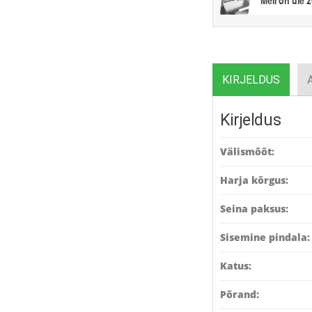
Meil on üle 
KIRJELDUS
Kirjeldus
Välismõõt:
Harja kõrgus:
Seina paksus:
Sisemine pindala:
Katus:
Põrand: