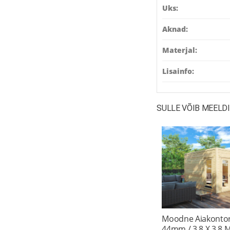
Uks:
Aknad:
Materjal:
Lisainfo:
SULLE VÕIB MEELD
Moodne Aiakontor 
44mm / 3,8 X 3,8 