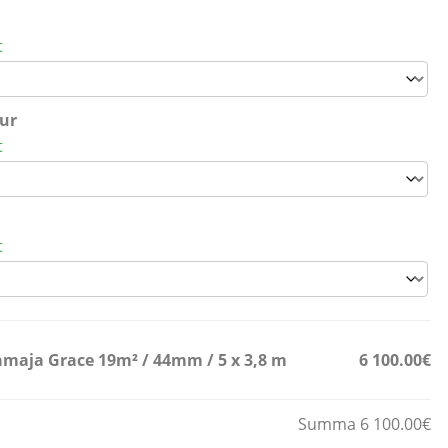
t
ur
t
t
maja Grace 19m² / 44mm / 5 x 3,8 m
6 100.00€
Summa 6 100.00€