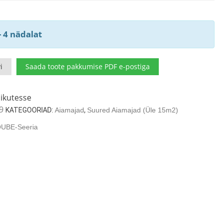
- 4 nädalat
i
Saada toote pakkumise PDF e-postiga
ikutesse
9
KATEGOORIAD:
Aiamajad
,
Suured Aiamajad (üle 15m2)
UBE-Seeria