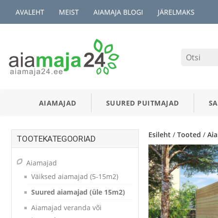
AVALEHT
MEIST
AIAMAJA BLOGI
JÄRELMAKS
AIAMAJAD
SUURED PUITMAJAD
S
Esileht
/
Tooted
/
Ai
TOOTEKATEGOORIAD
Aiamajad
Väiksed aiamajad (5-15m2)
Suured aiamajad (üle 15m2)
Aiamajad veranda või