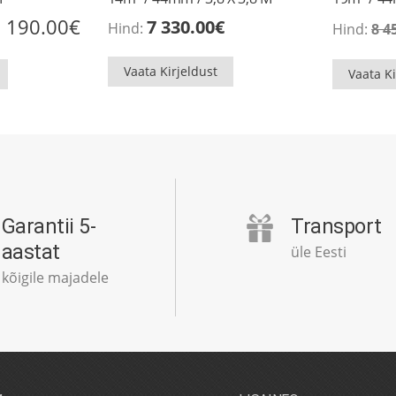
lgne
Praegune
 190.00
€
7 330.00
€
Hind:
Hind:
8 4
ind
hind
li:
on:
5
Vaata Kirjeldust
Vaata Ki
20.00€.
190.00€.
Garantii 5-
Transport
aastat
üle Eesti
kõigile majadele