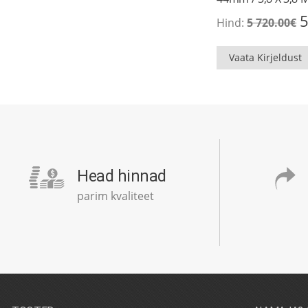
A
5
Hind:
5 720.00
€
h
o
5
Vaata Kirjeldust
7
Head hinnad
parim kvaliteet