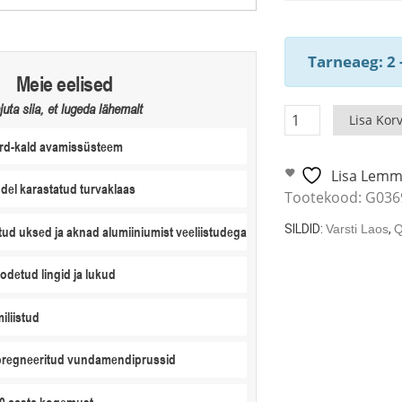
Tarneaeg: 2 
Meie eelised
juta siia, et lugeda lähemalt
Modernne
Lisa Korv
Aiamaja
rd-kald avamissüsteem
Grace
Lisa Lemm
19m²
ndel karastatud turvaklaas
Tootekood:
G036
/
44mm
SILDID:
Varsti Laos
,
Q
tud uksed ja aknad alumiiniumist veeliistudega
/
5
odetud lingid ja lukud
x
3,8
miliistud
m
kogus
pregneeritud vundamendiprussid