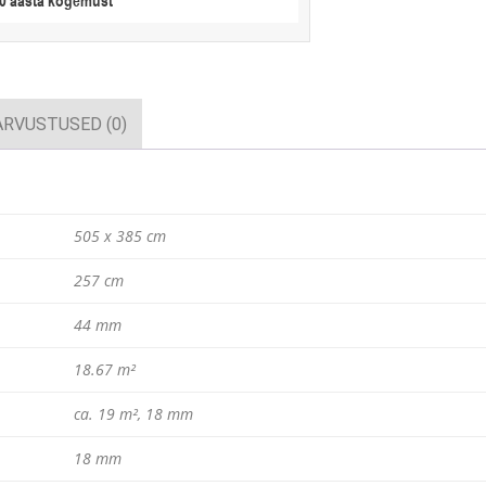
20 aasta kogemust
ARVUSTUSED (0)
505 x 385 cm
257 cm
44 mm
18.67 m²
ca. 19 m², 18 mm
18 mm