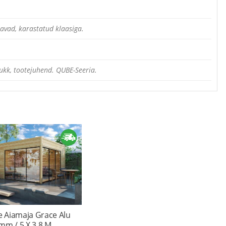
avad, karastatud klaasiga.
kk, tootejuhend. QUBE-Seeria.
 Aiamaja Grace Alu
mm / 5 X 3,8 M