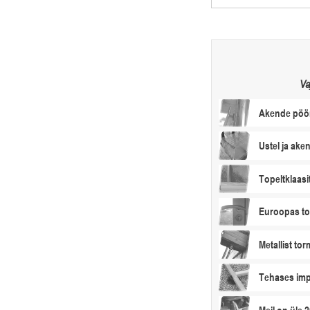
Va
Akende pöö
Ustel ja ake
Topeltklaasi
Euroopas to
Metallist tor
Tehases im