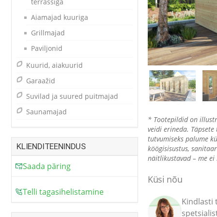
terrassiga
Aiamajad kuuriga
Grillmajad
Paviljonid
Kuurid, aiakuurid
Garaažid
Suvilad ja suured puitmajad
Saunamajad
* Tootepildid on illust
veidi erineda. Täpsete 
tutvumiseks palume kü
KLIENDITEENINDUS
köögisisustus, sanita
näitlikustavad – me ei
Saada päring
Küsi nõu
Telli tagasihelistamine
Kindlasti
spetsiali