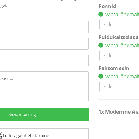
ga.
Rennid
vaata lähemal
Puidukaitselasu
vaata lähemal
Paksem sein
vaata lähemal
1x
Modernne Aia
Telli tagasihelistamine