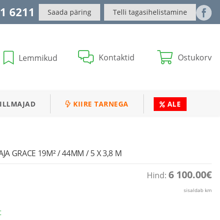
1 6211
Saada päring
Telli tagasihelistamine
Kontaktid
Ostukorv
Lemmikud
ILLMAJAD
KIIRE TARNEGA
ALE
A GRACE 19M² / 44MM / 5 X 3,8 M
6 100.00
€
Hind:
sisaldab km
t