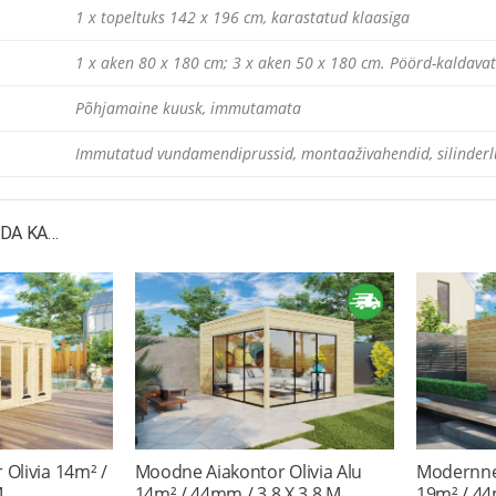
1 x topeltuks 142 x 196 cm, karastatud klaasiga
1 x aken 80 x 180 cm; 3 x aken 50 x 180 cm. Pöörd-kaldavat
Põhjamaine kuusk, immutamata
Immutatud vundamendiprussid, montaaživahendid, silinderlu
IDA KA…
Olivia 14m² /
Moodne Aiakontor Olivia Alu
Modernne
M
14m² / 44mm / 3,8 X 3,8 M
19m² / 44