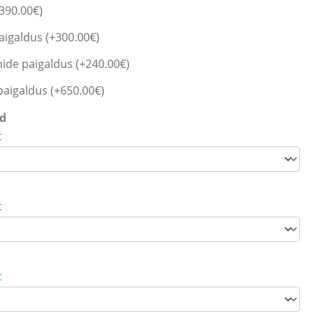
 390.00
€
)
aigaldus (+
300.00
€
)
de paigaldus (+
240.00
€
)
aigaldus (+
650.00
€
)
id
t
t
t