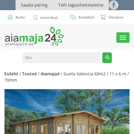
Saada päring
Telli tagasihelistamine
Konto
Kontaktid
Ostukorv
Lemmikud
Toggl
navig
Esileht
/
Tooted
/
Aiamajad
/ Suvila Valencia 60m2 / 11 x 6 m /
70mm