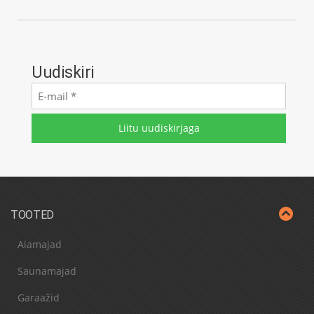
Uudiskiri
E-
mail
*
TOOTED
Aiamajad
Saunamajad
Garaažid