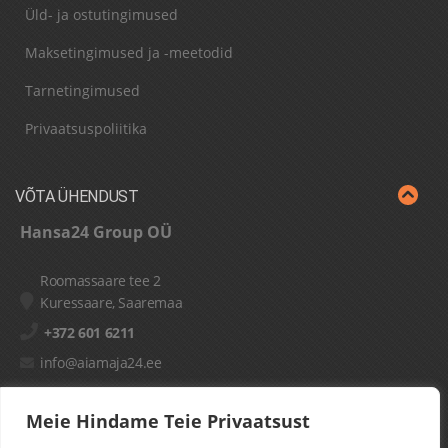
Üld- ja ostutingimused
Maksetingimused ja -meetodid
Tarnetingimused
Privaatsuspoliitika
VÕTA ÜHENDUST
Hansa24 Group OÜ
Roomassaare tee 2
Kuressaare, Saaremaa
+372 601 6211
info@aiamaja24.ee
Meie Hindame Teie Privaatsust