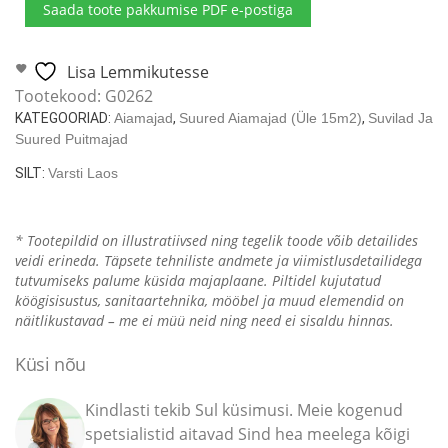
Saada toote pakkumise PDF e-postiga
60m2
/
11
Lisa Lemmikutesse
x
Tootekood:
G0262
6
KATEGOORIAD:
Aiamajad
,
Suured Aiamajad (üle 15m2)
,
Suvilad Ja
m
Suured Puitmajad
/
SILT:
Varsti Laos
70mm
kogus
* Tootepildid on illustratiivsed ning tegelik toode võib detailides
veidi erineda. Täpsete tehniliste andmete ja viimistlusdetailidega
tutvumiseks palume küsida majaplaane. Piltidel kujutatud
köögisisustus, sanitaartehnika, mööbel ja muud elemendid on
näitlikustavad – me ei müü neid ning need ei sisaldu hinnas.
Küsi nõu
Kindlasti tekib Sul küsimusi. Meie kogenud
spetsialistid aitavad Sind hea meelega kõigi