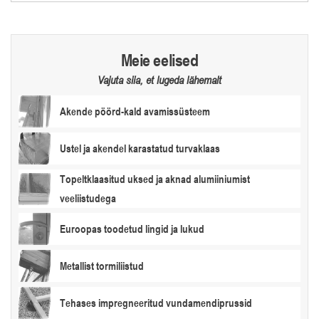
Meie eelised
Vajuta siia, et lugeda lähemalt
Akende pöörd-kald avamissüsteem
Ustel ja akendel karastatud turvaklaas
Topeltklaasitud uksed ja aknad alumiiniumist
veeliistudega
Euroopas toodetud lingid ja lukud
Metallist tormiliistud
Tehases impregneeritud vundamendiprussid