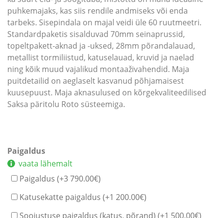
puhkemajaks, kas siis rendile andmiseks või enda
tarbeks. Sisepindala on majal veidi üle 60 ruutmeetri.
Standardpaketis sisalduvad 70mm seinaprussid,
topeltpakett-aknad ja -uksed, 28mm põrandalauad,
metallist tormiliistud, katuselauad, kruvid ja naelad
ning kõik muud vajalikud montaaživahendid. Maja
puitdetailid on aeglaselt kasvanud põhjamaisest
kuusepuust. Maja aknasulused on kõrgekvaliteedilised
Saksa päritolu Roto süsteemiga.
Paigaldus
vaata lähemalt
Paigaldus (+
3 790.00
€
)
Katusekatte paigaldus (+
1 200.00
€
)
Soojustuse paigaldus (katus, põrand) (+
1 500.00
€
)