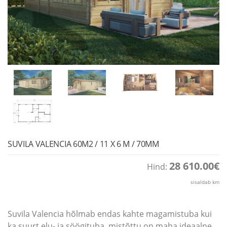
SUVILA VALENCIA 60M2 / 11 X 6 M / 70MM
28 610.00
€
Hind:
sisaldab km
Suvila Valencia hõlmab endas kahte magamistuba kui
ka suurt elu- ja söögituba, mistõttu on maha ideaalne