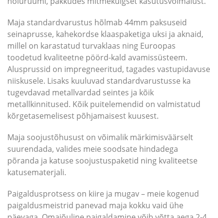
hoiuruumi, pakkudes mitmekülgset kasutusvõimalust.
Maja standardvarustus hõlmab 44mm paksuseid
seinaprusse, kahekordse klaaspaketiga uksi ja aknaid,
millel on karastatud turvaklaas ning Euroopas
toodetud kvaliteetne pöörd-kald avamissüsteem.
Alusprussid on impregneeritud, tagades vastupidavuse
niiskusele. Lisaks kuuluvad standardvarustusse ka
tugevdavad metallvardad seintes ja kõik
metallkinnitused. Kõik puitelemendid on valmistatud
kõrgetasemelisest põhjamaisest kuusest.
Maja soojustõhusust on võimalik märkimisväärselt
suurendada, valides meie soodsate hindadega
põranda ja katuse soojustuspaketid ning kvaliteetse
katusematerjali.
Paigaldusprotsess on kiire ja mugav – meie kogenud
paigaldusmeistrid panevad maja kokku vaid ühe
päevaga. Omajõuline paigaldamine võib võtta aega 2-4