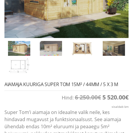
AIAMAJA KUURIGA SUPER TOM 15M² / 44MM / 5 X 3 M
Algne
P
6 250.00
€
5 520.00
€
Hind:
hind
h
oli:
o
sisaldab km
6
5
Super Tom’i aiamaja on ideaalne valik neile, kes
250.00€.
5
hindavad mugavust ja funktsionaalsust. See aiamaja
ühendab endas 10m² eluruumi ja peaaegu 5m²