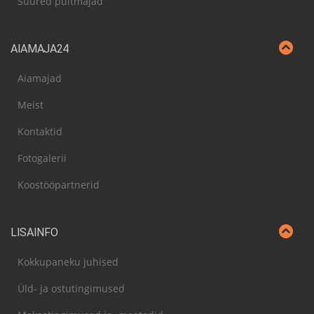
Suured puitmajad
AIAMAJA24
Aiamajad
Meist
Kontaktid
Fotogalerii
Koostööpartnerid
LISAINFO
Kokkupaneku juhised
Üld- ja ostutingimused