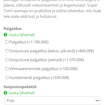
päeva, sõltuvalt oskustasemest ja kogemusest. Super
Tom’i aiamaja on praktiline ja stiilne lahendus, mis lisab
teie aiale väärtust ja hubasust.
Paigaldus
vaata lähemalt
Paigaldus (+
1 180.00
€
)
Soojustuse paigaldus (katus, põrand) (+
400.00
€
)
Soojustuse paigaldus (seinad) (+
1 070.00
€
)
Vihmaveerennide paigaldus (+
100.00
€
)
Vundamendi paigaldus (+
550.00
€
)
Soojustuspaketid
vaata lähemalt