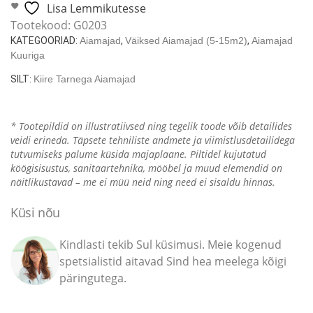
15m²
Lisa Lemmikutesse
/
Tootekood:
G0203
44mm
KATEGOORIAD:
Aiamajad
,
Väiksed Aiamajad (5-15m2)
,
Aiamajad
/
Kuuriga
5
SILT:
Kiire Tarnega Aiamajad
x
3
m
* Tootepildid on illustratiivsed ning tegelik toode võib detailides
kogus
veidi erineda. Täpsete tehniliste andmete ja viimistlusdetailidega
tutvumiseks palume küsida majaplaane. Piltidel kujutatud
köögisisustus, sanitaartehnika, mööbel ja muud elemendid on
näitlikustavad – me ei müü neid ning need ei sisaldu hinnas.
Küsi nõu
Kindlasti tekib Sul küsimusi. Meie kogenud
spetsialistid aitavad Sind hea meelega kõigi
päringutega.