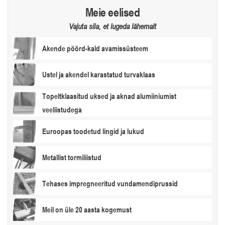
Meie eelised
Vajuta siia, et lugeda lähemalt
Akende pöörd-kald avamissüsteem
Ustel ja akendel karastatud turvaklaas
Topeltklaasitud uksed ja aknad alumiiniumist
veeliistudega
Euroopas toodetud lingid ja lukud
Metallist tormiliistud
Tehases impregneeritud vundamendiprussid
Meil on üle 20 aasta kogemust