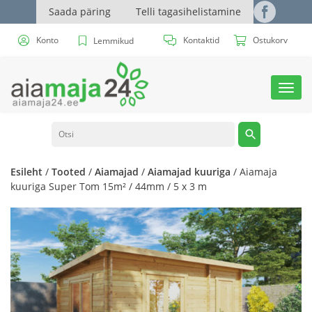
Saada päring
Telli tagasihelistamine
Konto
Kontaktid
Ostukorv
Lemmikud
Toggl
navig
Esileht
/
Tooted
/
Aiamajad
/
Aiamajad kuuriga
/ Aiamaja
kuuriga Super Tom 15m² / 44mm / 5 x 3 m