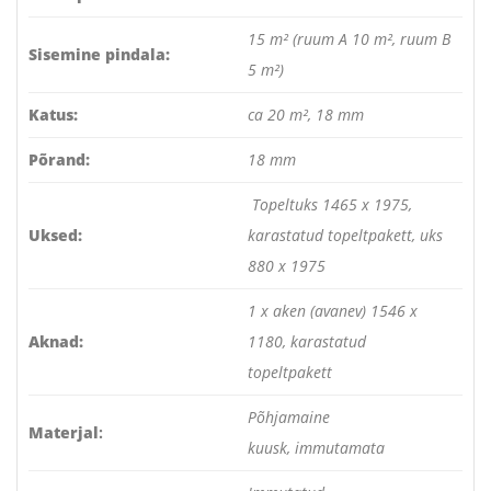
15 m² (ruum A 10 m², ruum B
Sisemine pindala:
5 m²)
Katus:
ca 20 m², 18 mm
Põrand:
18 mm
Topeltuks 1465 x 1975,
Uksed:
karastatud topeltpakett, uks
880 x 1975
1 x aken (avanev) 1546 x
Aknad:
1180, karastatud
topeltpakett
Põhjamaine
Materjal
:
kuusk, immutamata