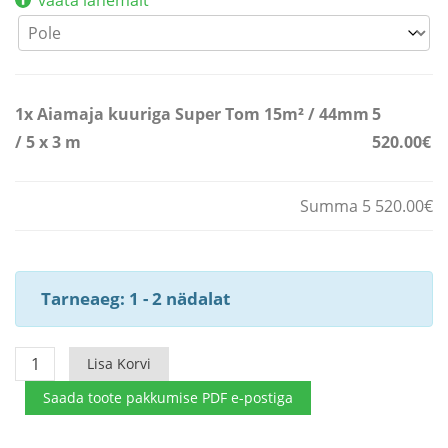
vaata lähemalt
1x
Aiamaja kuuriga Super Tom 15m² / 44mm
5
/ 5 x 3 m
520.00€
Summa 5 520.00€
Tarneaeg: 1 - 2 nädalat
Aiamaja
Lisa Korvi
kuuriga
Saada toote pakkumise PDF e-postiga
Super
Tom