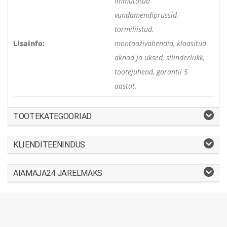
Immutatud
vundamendiprussid,
tormiliistud,
Lisainfo:
montaaživahendid, klaasitud
aknad ja uksed, silinderlukk,
tootejuhend, garantii 5
aastat.
TOOTEKATEGOORIAD
KLIENDITEENINDUS
AIAMAJA24 JÄRELMAKS