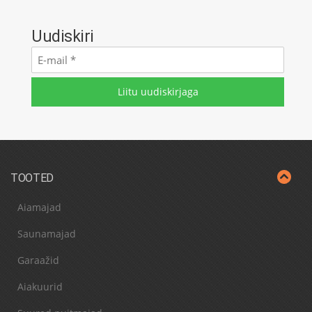
Uudiskiri
E-
mail
*
TOOTED
Aiamajad
Saunamajad
Garaažid
Aiakuurid