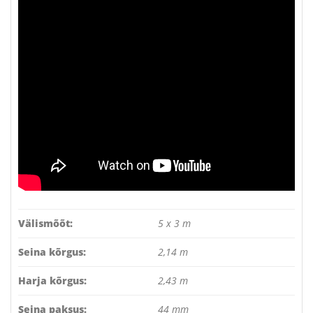
Välismõõt:
5 x 3 m
Seina kõrgus:
2,14 m
Harja kõrgus:
2,43 m
Seina paksus:
44 mm