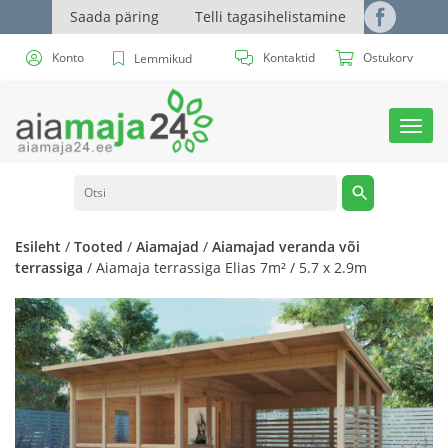
Saada päring
Telli tagasihelistamine
Konto
Kontaktid
Ostukorv
Lemmikud
Toggl
navig
Esileht
/
Tooted
/
Aiamajad
/
Aiamajad veranda või
terrassiga
/ Aiamaja terrassiga Elias 7m² / 5.7 x 2.9m