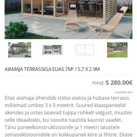
AIAMAJA TERRASSIGA ELIAS 7M² / 5.7 X 2.9M
5 280.00
€
Hind:
sisaldab km
Elias aiamaja ühendab stiilse aiatoa ja hubase terrassi,
mõlemad umbes 3 x 3 meetrit. Suured klaaspaneelid
akendes ja ustes lasevad tuppa rohkelt valgust, muutes
selle ideaalseks, kui soovite nautida kaunist vaadet.
Tänu paneelkonstruktsioonile ja 1 meetri laiustele
seinasektsioonidele on kokkupanek kiire ja lihtne. Eliase