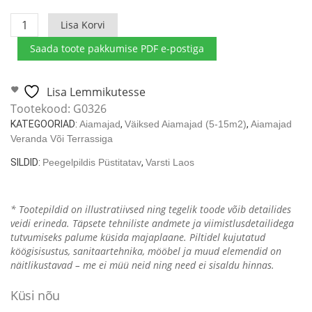
Aiamaja
Lisa Korvi
terrassiga
Saada toote pakkumise PDF e-postiga
Elias
7m²
/
Lisa Lemmikutesse
5.7
Tootekood:
G0326
x
KATEGOORIAD:
Aiamajad
,
Väiksed Aiamajad (5-15m2)
,
Aiamajad
2.9m
Veranda Või Terrassiga
kogus
SILDID:
Peegelpildis Püstitatav
,
Varsti Laos
* Tootepildid on illustratiivsed ning tegelik toode võib detailides
veidi erineda. Täpsete tehniliste andmete ja viimistlusdetailidega
tutvumiseks palume küsida majaplaane. Piltidel kujutatud
köögisisustus, sanitaartehnika, mööbel ja muud elemendid on
näitlikustavad – me ei müü neid ning need ei sisaldu hinnas.
Küsi nõu