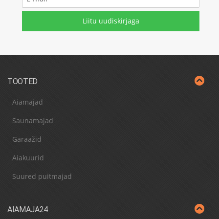
mail
*
TOOTED
Aiamajad
Saunamajad
Garaažid
Aiakuurid
Suured puitmajad
AIAMAJA24