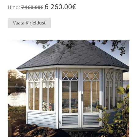
Algne
Praegune
6 260.00
€
Hind:
7 160.00
€
hind
hind
oli:
on:
7
6
Vaata Kirjeldust
160.00€.
260.00€.