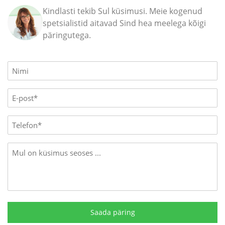
Kindlasti tekib Sul küsimusi. Meie kogenud
spetsialistid aitavad Sind hea meelega kõigi
päringutega.
Name
(Required)
E-
mail
(Required)
Phone
Message