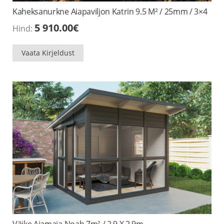
Kaheksanurkne Aiapaviljon Katrin 9.5 M² / 25mm / 3×4
5 910.00
€
Hind:
Vaata Kirjeldust
Väike Aiamaja Noah 7m² / 2.9 X 2.9m