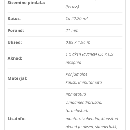
Sisemine pindala:
(terass)
Katus:
Ca 22,20 m²
Põrand:
21 mm
Uksed:
0,89 x 1,96 m
1 x aken (avanev) 0,6 x 0,9
Aknad:
msophia
Põhjamaine
Materjal:
kuusk, immutamata
Immutatud
vundamendiprussid,
tormiliistud,
Lisainfo:
montaaživahendid, klaasitud
aknad ja uksed, silinderlukk,