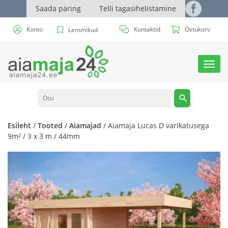
Saada päring
Telli tagasihelistamine
Konto
Kontaktid
Ostukorv
Lemmikud
Toggl
navig
Esileht
/
Tooted
/
Aiamajad
/ Aiamaja Lucas D varikatusega
9m² / 3 x 3 m / 44mm