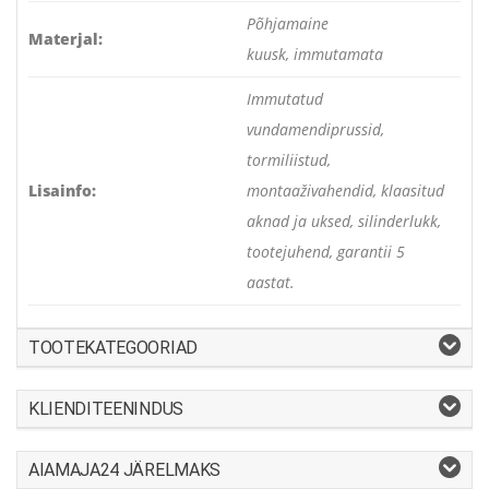
Põhjamaine
Materjal:
kuusk, immutamata
Immutatud
vundamendiprussid,
tormiliistud,
Lisainfo:
montaaživahendid, klaasitud
aknad ja uksed, silinderlukk,
tootejuhend, garantii 5
aastat.
TOOTEKATEGOORIAD
KLIENDITEENINDUS
AIAMAJA24 JÄRELMAKS