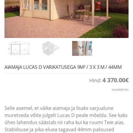
AIAMAJA LUCAS D VARIKATUSEGA 9M² / 3 X 3 M / 44MM
4 370.00
€
Hind:
sisaldab km
Selle asemel, et väike aiamaja ja lisaks varjualune
muretseda võite julgelt Lucas D peale mõelda. See kaks
ühes lahendus säästab nii raha kui ka ruumi Teie aias.
Stabiilsuse ja pika eluea tagavad 44mm paksused