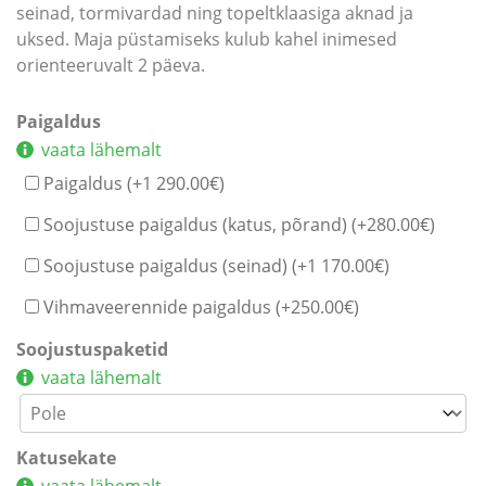
seinad, tormivardad ning topeltklaasiga aknad ja
uksed. Maja püstamiseks kulub kahel inimesed
orienteeruvalt 2 päeva.
Paigaldus
vaata lähemalt
Paigaldus (+
1 290.00
€
)
Soojustuse paigaldus (katus, põrand) (+
280.00
€
)
Soojustuse paigaldus (seinad) (+
1 170.00
€
)
Vihmaveerennide paigaldus (+
250.00
€
)
Soojustuspaketid
vaata lähemalt
Katusekate