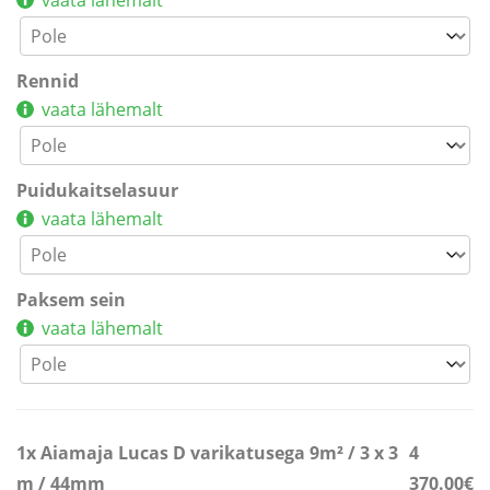
vaata lähemalt
Rennid
vaata lähemalt
Puidukaitselasuur
vaata lähemalt
Paksem sein
vaata lähemalt
1x
Aiamaja Lucas D varikatusega 9m² / 3 x 3
4
m / 44mm
370.00€