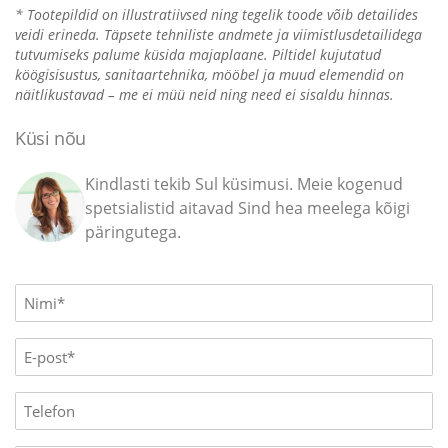
/
* Tootepildid on illustratiivsed ning tegelik toode võib detailides
44mm
veidi erineda. Täpsete tehniliste andmete ja viimistlusdetailidega
kogus
tutvumiseks palume küsida majaplaane. Piltidel kujutatud
köögisisustus, sanitaartehnika, mööbel ja muud elemendid on
näitlikustavad – me ei müü neid ning need ei sisaldu hinnas.
Küsi nõu
Kindlasti tekib Sul küsimusi. Meie kogenud
spetsialistid aitavad Sind hea meelega kõigi
päringutega.
Name
(Required)
E-
mail
(Required)
Phone