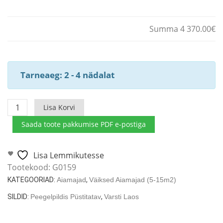
Summa 4 370.00€
Tarneaeg: 2 - 4 nädalat
Aiamaja
Lisa Korvi
Lucas
Saada toote pakkumise PDF e-postiga
D
varikatusega
9m²
Lisa Lemmikutesse
/
Tootekood:
G0159
3
KATEGOORIAD:
Aiamajad
,
Väiksed Aiamajad (5-15m2)
x
SILDID:
Peegelpildis Püstitatav
,
Varsti Laos
3
m