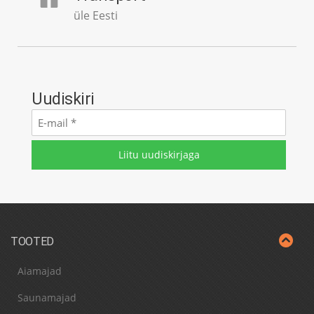
üle Eesti
Uudiskiri
E-
mail
*
TOOTED
Aiamajad
Saunamajad