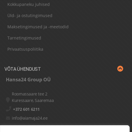
Kokkupaneku juhised
Üld- ja ostutingimused
Maksetingimused ja -meetodid
Tarnetingimused
Privaatsuspoliitika
VÕTA ÜHENDUST
Hansa24 Group OÜ
Roomassaare tee 2
Kuressaare, Saaremaa
+372 601 6211
info@aiamaja24.ee