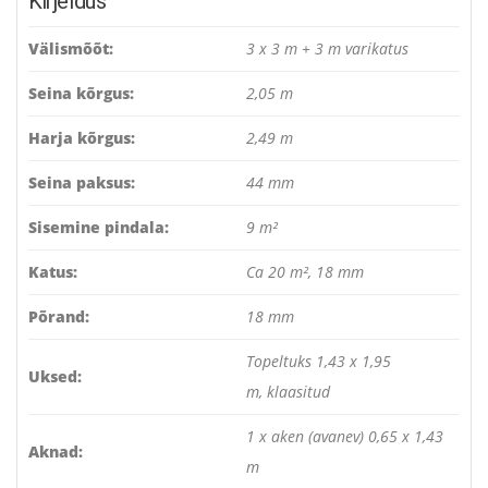
Kirjeldus
Välismõõt:
3 x 3 m + 3 m varikatus
Seina kõrgus:
2,05 m
Harja kõrgus:
2,49 m
Seina paksus:
44 mm
Sisemine pindala:
9 m²
Katus:
Ca 20 m², 18 mm
Põrand:
18 mm
Topeltuks 1,43 x 1,95
Uksed:
m, klaasitud
1 x aken (avanev) 0,65 x 1,43
Aknad:
m