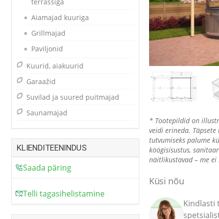
terrassiga
Aiamajad kuuriga
Grillmajad
Paviljonid
Kuurid, aiakuurid
Garaažid
Suvilad ja suured puitmajad
Saunamajad
* Tootepildid on illust
veidi erineda. Täpsete 
tutvumiseks palume kü
KLIENDITEENINDUS
köögisisustus, sanita
näitlikustavad – me ei
Saada päring
Küsi nõu
Telli tagasihelistamine
Kindlasti
spetsiali