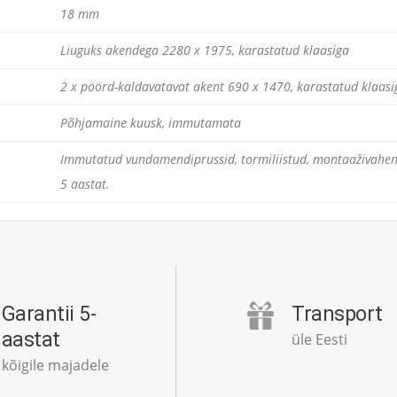
18 mm
Liuguks akendega 2280 x 1975, karastatud klaasiga
2 x pöörd-kaldavatavat akent 690 x 1470, karastatud klaasi
Põhjamaine kuusk, immutamata
Immutatud vundamendiprussid, tormiliistud, montaaživahendid
5 aastat.
Garantii 5-
Transport
aastat
üle Eesti
kõigile majadele