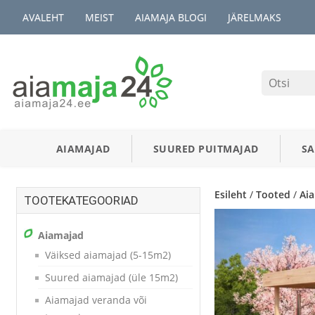
AVALEHT
MEIST
AIAMAJA BLOGI
JÄRELMAKS
AIAMAJAD
SUURED PUITMAJAD
S
Esileht
/
Tooted
/
Ai
TOOTEKATEGOORIAD
Aiamajad
Väiksed aiamajad (5-15m2)
Suured aiamajad (üle 15m2)
Aiamajad veranda või