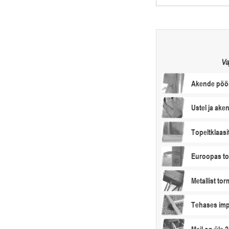
Va
Akende pöö
Ustel ja ake
Topeltklaasi
Euroopas to
Metallist tor
Tehases im