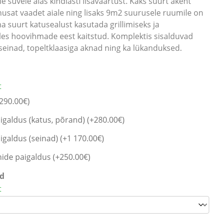
e suvele aias kindlasti lisaväärtust. Kaks suurt akent
sat vaadet aiale ning lisaks 9m2 suurusele ruumile on
a suurt katusealust kasutada grillimiseks ja
lles hoovihmade eest kaitstud. Komplektis sisalduvad
inad, topeltklaasiga aknad ning ka lükanduksed.
t
 290.00
€
)
galdus (katus, põrand) (+
280.00
€
)
galdus (seinad) (+
1 170.00
€
)
de paigaldus (+
250.00
€
)
id
t