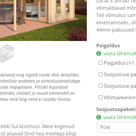
Lucas E annab Tei
võimaldavad mõnu
Teil võimalus sam
einestamiseks, o
44mm paksused se
Paigaldus
vaata lähemal
Paigaldus (+
1
Soojustuse pai
ratiivsed ning tegelik toode võib detailides
tehniliste andmete ja viimistlusdetailidega
Soojustuse pai
sida majaplaane. Piltidel kujutatud
artehnika, mööbel ja muud elemendid on
Vihmaveerenni
 müü neid ning need ei sisaldu hinnas.
Soojustuspaket
vaata lähemal
 tekib Sul küsimusi. Meie kogenud
stid aitavad Sind hea meelega kõigi