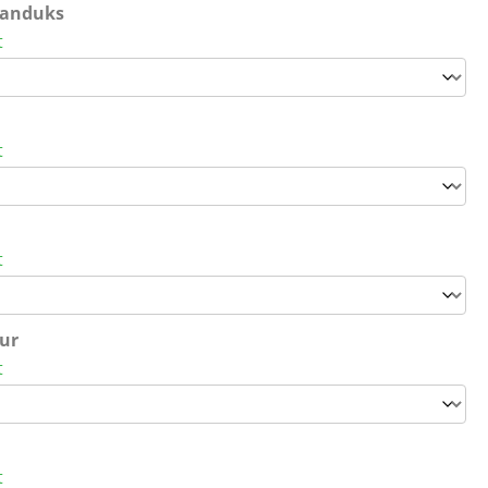
kanduks
t
t
t
ur
t
t