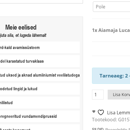
Meie eelised
1x
Aiamaja Lucas
juta siia, et lugeda lähemalt
rd-kald avamissüsteem
ndel karastatud turvaklaas
tud uksed ja aknad alumiiniumist veeliistudega
Tarneaeg: 2 
odetud lingid ja lukud
Aiamaja
Lisa Korv
Lucas
miliistud
E
Lisa Lemm
varikatusega
pregneeritud vundamendiprussid
Tootekood:
G015
9m²
/
SILDID:
Peegelpildis 