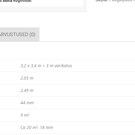
20 aasta kogemust
3,2
x
3,4
m
/
ARVUSTUSED (0)
44mm
kogus
3,2 x 3,4 m + 3 m varikatus
2,05 m
2,49 m
44 mm
9 m²
Ca 20 m², 18 mm