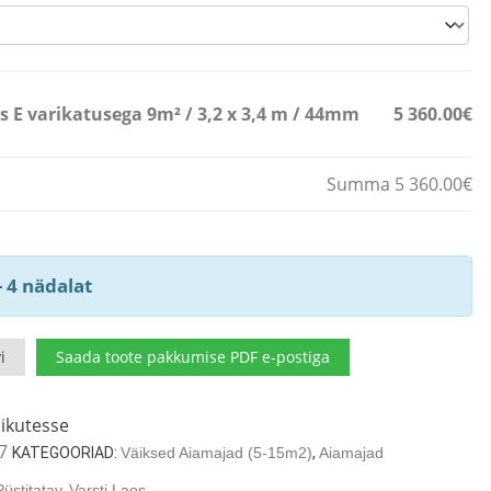
 E varikatusega 9m² / 3,2 x 3,4 m / 44mm
5 360.00€
Summa 5 360.00€
- 4 nädalat
i
Saada toote pakkumise PDF e-postiga
ikutesse
7
KATEGOORIAD:
Väiksed Aiamajad (5-15m2)
,
Aiamajad
Püstitatav
,
Varsti Laos