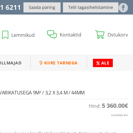
1 6211
Saada päring
Telli tagasihelistamine
Kontaktid
Ostukorv
Lemmikud
ILLMAJAD
KIIRE TARNEGA
ALE
VARIKATUSEGA 9M² / 3,2 X 3,4 M / 44MM
5 360.00
€
Hind:
sisaldab km