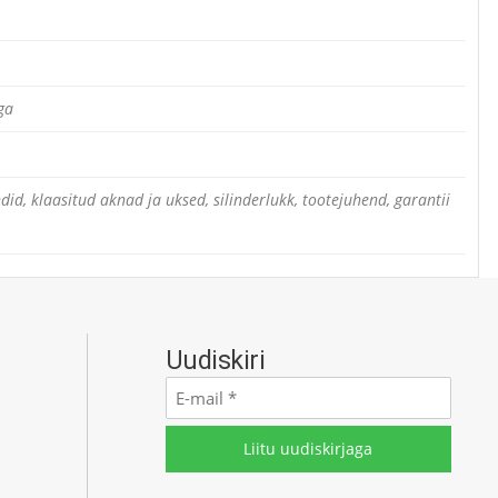
ga
, klaasitud aknad ja uksed, silinderlukk, tootejuhend, garantii
Uudiskiri
E-
mail
*