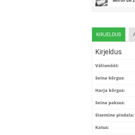
Meil on üle 
KIRJELDUS
Kirjeldus
Välismõõt:
Seina kõrgus:
Harja kõrgus:
Seina paksus:
Sisemine pindala:
Katus: