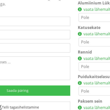
Alumiinium Lü
ga.
vaata lähemal
Katusekate
vaata lähemal
Rennid
vaata lähemal
Puidukaitselasu
vaata lähemal
Paksem sein
vaata lähemal
Telli tagasihelistamine