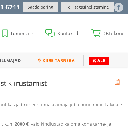
1 6211
Saada päring
Telli tagasihelistamine
Kontaktid
Ostukorv
Lemmikud
ILLMAJAD
KIIRE TARNEGA
ALE
st kiirustamist
nutikas ja broneeri oma aiamaja juba nüüd meie Talveale
lt kuni
2000 €
, vaid kindlustad ka oma koha tarne- ja