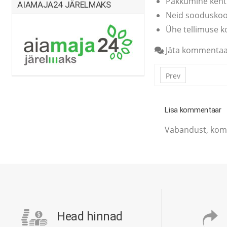
Pakkumine kehti
AIAMAJA24 JÄRELMAKS
Neid sooduskood
Ühe tellimuse k
Jäta kommenta
Prev
Lisa kommentaar
Vabandust, ko
Head hinnad