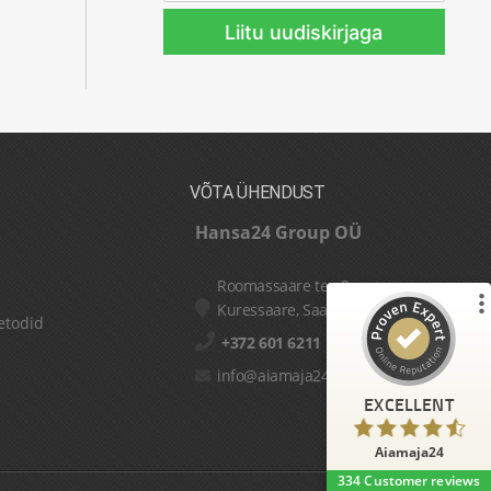
mail
*
VÕTA ÜHENDUST
Hansa24 Group OÜ
Roomassaare tee 2
Kuressaare, Saaremaa
etodid
Customer reviews and experiences for
+372 601 6211
Aiamaja24
info@aiamaja24.ee
334
EXCELLENT
EXCELLENT
5 other
Reviews from
5.00
/
4.71
sources
Aiamaja24
334
Customer reviews