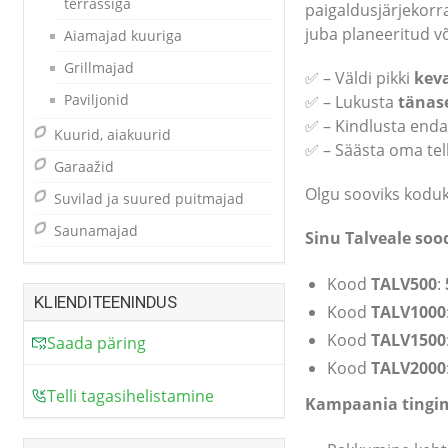
terrassiga
paigaldusjärjekorra
juba planeeritud võ
Aiamajad kuuriga
Grillmajad
✅ – Väldi pikki
keva
Paviljonid
✅ – Lukusta
tänas
✅ – Kindlusta end
Kuurid, aiakuurid
✅ – Säästa oma tel
Garaažid
Olgu sooviks koduk
Suvilad ja suured puitmajad
Saunamajad
Sinu Talveale so
Kood
TALV500
:
KLIENDITEENINDUS
Kood
TALV1000
Kood
TALV1500
Saada päring
Kood
TALV2000
Telli tagasihelistamine
Kampaania tingi