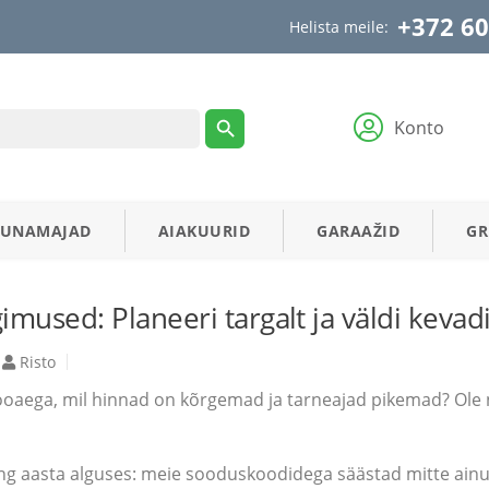
+372 60
Helista meile:
Konto
AUNAMAJAD
AIAKUURID
GARAAŽID
GR
gimused: Planeeri targalt ja väldi kevadi
Risto
oaega, mil hinnad on kõrgemad ja tarneajad pikemad? Ole 
ing aasta alguses: meie sooduskoodidega säästad mitte ainu