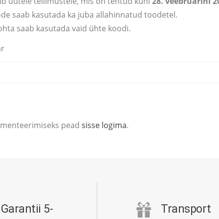
b uutele tellimustele, mis on tehtud kuni
28. veebruarini 2
e saab kasutada ka juba allahinnatud toodetel.
ohta saab kasutada vaid ühte koodi.
ar
mmenteerimiseks pead
sisse logima
.
Garantii 5-
Transport