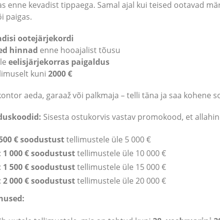
s enne kevadist tippaega. Samal ajal kui teised ootavad mär
i paigas.
disi ootejärjekordi
ed hinnad
enne hooajalist tõusu
ale
eelisjärjekorras paigaldus
limuselt kuni
2000 €
ontor aeda, garaaž või palkmaja – telli täna ja saa kohene 
oduskoodid:
Sisesta ostukorvis vastav promokood, et allahi
500 € soodustust
tellimustele üle 5 000 €
:
1 000 € soodustust
tellimustele üle 10 000 €
:
1 500 € soodustust
tellimustele üle 15 000 €
:
2 000 € soodustust
tellimustele üle 20 000 €
mused: