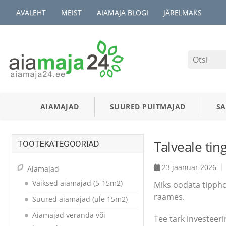
AVALEHT
MEIST
AIAMAJA BLOGI
JÄRELMAKS
AIAMAJAD
SUURED PUITMAJAD
S
Talveale tin
TOOTEKATEGOORIAD
23 jaanuar 2026
Aiamajad
Väiksed aiamajad (5-15m2)
Miks oodata tippho
raames.
Suured aiamajad (üle 15m2)
Aiamajad veranda või
Tee tark investeer