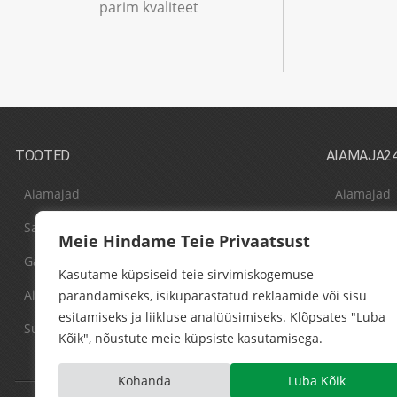
parim kvaliteet
TOOTED
AIAMAJA2
Aiamajad
Aiamajad
Saunamajad
Meist
Meie Hindame Teie Privaatsust
Garaažid
Kontaktid
Kasutame küpsiseid teie sirvimiskogemuse
Aiakuurid
Fotogalerii
parandamiseks, isikupärastatud reklaamide või sisu
esitamiseks ja liikluse analüüsimiseks. Klõpsates "Luba
Suured puitmajad
Koostööpa
Kõik", nõustute meie küpsiste kasutamisega.
Kohanda
Luba Kõik