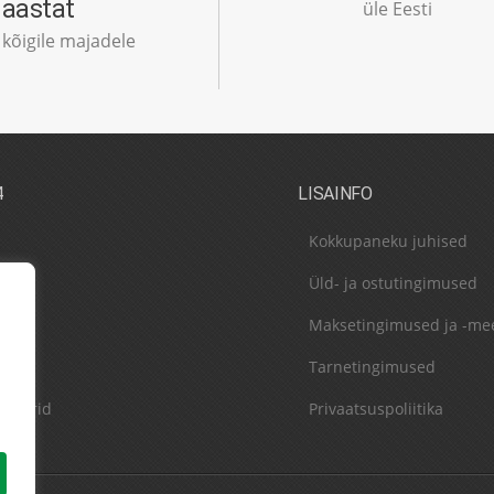
aastat
üle Eesti
kõigile majadele
4
LISAINFO
Kokkupaneku juhised
Üld- ja ostutingimused
Maksetingimused ja -me
Tarnetingimused
rtnerid
Privaatsuspoliitika