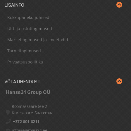
LISAINFO
Kokkupaneku juhised
Üld- ja ostutingimused
Maksetingimused ja -meetodid
Tarnetingimused
Privaatsuspoliitika
VÕTA ÜHENDUST
Hansa24 Group OÜ
Roomassaare tee 2
Kuressaare, Saaremaa
+372 601 6211
info@aiamaja24.ee