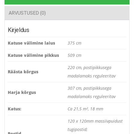
ARVUSTUSED (0)
Kirjeldus
Katuse välimine laius
375 cm
Katuse välimine pikkus
509 cm
220 cm, postipikkusega
Räästa kõrgus
madalamaks reguleeritav
307 cm, postipikkusega
Harja kõrgus
madalamaks reguleeritav
Katus:
Ca 21,5 m², 18 mm
120 x 120mm massiivpuidust
tugipostid;
Postid