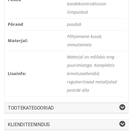
kandekonstruktsioon
liimpuidust
Põrand
puudub
Põhjamaine kuusk,
Materjal:
immutamata
Materjal on mõõdus ning
puurimistega. Komplektis
Lisainfo:
kinnitusvahendid,
reguleeritavad metalljalad
postide alla
TOOTEKATEGOORIAD
KLIENDITEENINDUS