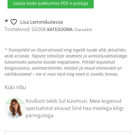
Saada toote pakkumise PDF e-postiga
Henley
5
x
Lisa Lemmikutesse
3,7
Tootekood:
G0306
KATEGOORIA:
Garaažid
m
kogus
* Tootepildid on illustratiivsed ning tegelik toode võib detailides
veidi erineda. Täpsete tehniliste andmete ja viimistlusdetailidega
tutvumiseks palume küsida majaplaane. Piltidel kujutatud
köögisisustus, sanitaartehnika, mööbel ja muud elemendid on
näitlikustavad – me ei müü neid ning need ei sisaldu hinnas.
Küsi nõu
Kindlasti tekib Sul küsimusi. Meie kogenud
spetsialistid aitavad Sind hea meelega kõigi
päringutega.
Name