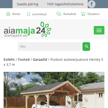
Saada päring
Telli tagasihelistamine
Konto
Kontaktid
Ostukorv
Lemmikud
Toggl
navig
Esileht
/
Tooted
/
Garaažid
/ Puidust autovarjualune Henley 5
x 3,7 m