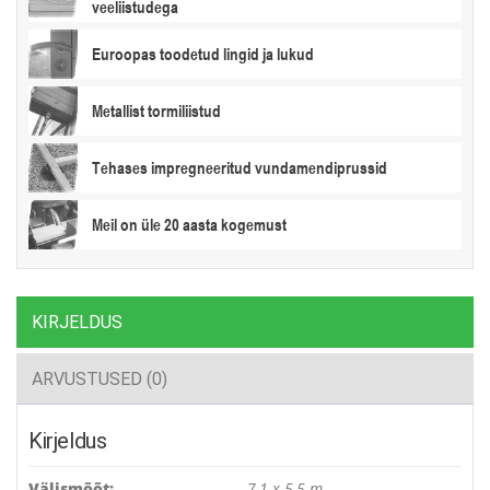
veeliistudega
Euroopas toodetud lingid ja lukud
Metallist tormiliistud
Tehases impregneeritud vundamendiprussid
Meil on üle 20 aasta kogemust
KIRJELDUS
ARVUSTUSED (0)
Kirjeldus
Välismõõt:
7,1 x 5,5 m