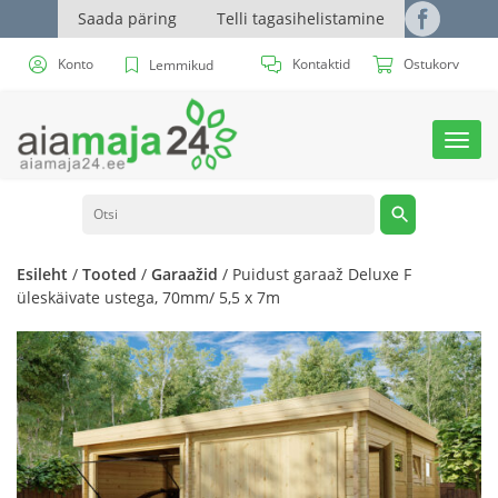
Saada päring
Telli tagasihelistamine
Konto
Kontaktid
Ostukorv
Lemmikud
Toggl
navig
Esileht
/
Tooted
/
Garaažid
/ Puidust garaaž Deluxe F
üleskäivate ustega, 70mm/ 5,5 x 7m