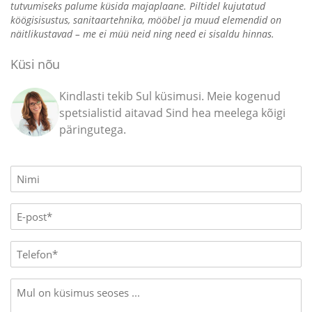
tutvumiseks palume küsida majaplaane. Piltidel kujutatud
köögisisustus, sanitaartehnika, mööbel ja muud elemendid on
näitlikustavad – me ei müü neid ning need ei sisaldu hinnas.
Küsi nõu
Kindlasti tekib Sul küsimusi. Meie kogenud
spetsialistid aitavad Sind hea meelega kõigi
päringutega.
Name
(Required)
E-
mail
(Required)
Phone
Message