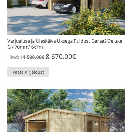
Varjualuse Ja Üleskäiva Uksega Puidust Garaaž Deluxe
G / 70mm/ 6x7m
Algne
Praegune
8 670.00
€
Hind:
11 590.00
€
hind
hind
oli:
on:
11
8
Vaata Kirjeldust
590.00€.
670.00€.