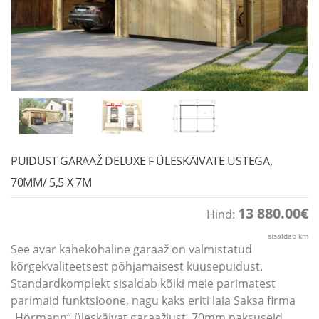
PUIDUST GARAAŽ DELUXE F ÜLESKÄIVATE USTEGA,
70MM/ 5,5 X 7M
13 880.00
€
Hind:
sisaldab km
See avar kahekohaline garaaž on valmistatud
kõrgekvaliteetsest põhjamaisest kuusepuidust.
Standardkomplekt sisaldab kõiki meie parimatest
parimaid funktsioone, nagu kaks eriti laia Saksa firma
„Hörmann“ üleskäivat garaažiust, 70mm paksuseid