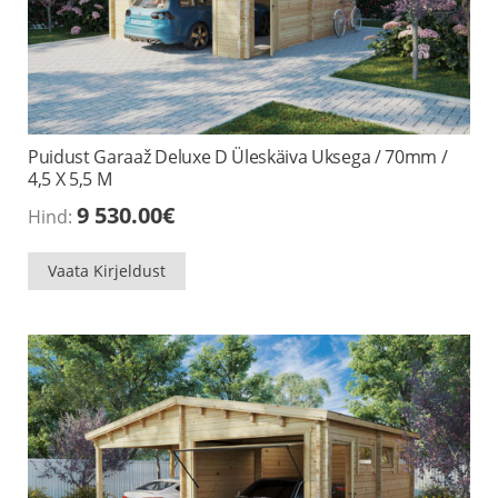
Puidust Garaaž Deluxe D Üleskäiva Uksega / 70mm /
4,5 X 5,5 M
9 530.00
€
Hind:
Vaata Kirjeldust