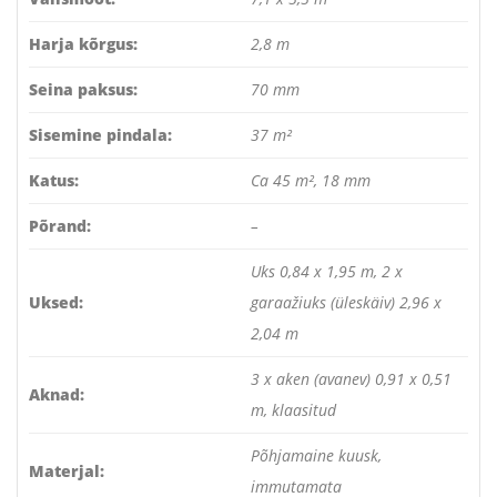
Harja kõrgus:
2,8 m
Seina paksus:
70 mm
Sisemine pindala:
37 m²
Katus:
Ca 45 m², 18 mm
Põrand:
–
Uks 0,84 x 1,95 m, 2 x
Uksed:
garaažiuks (üleskäiv) 2,96 x
2,04 m
3 x aken (avanev) 0,91 x 0,51
Aknad:
m, klaasitud
Põhjamaine kuusk,
Materjal:
immutamata