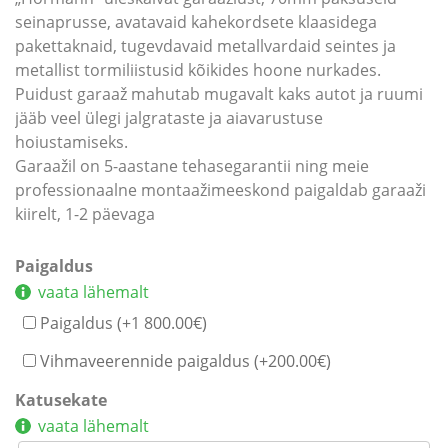
seinaprusse, avatavaid kahekordsete klaasidega
pakettaknaid, tugevdavaid metallvardaid seintes ja
metallist tormiliistusid kõikides hoone nurkades.
Puidust garaaž mahutab mugavalt kaks autot ja ruumi
jääb veel ülegi jalgrataste ja aiavarustuse
hoiustamiseks.
Garaažil on 5-aastane tehasegarantii ning meie
professionaalne montaažimeeskond paigaldab garaaži
kiirelt, 1-2 päevaga
Paigaldus
vaata lähemalt
Paigaldus (+
1 800.00
€
)
Vihmaveerennide paigaldus (+
200.00
€
)
Katusekate
vaata lähemalt