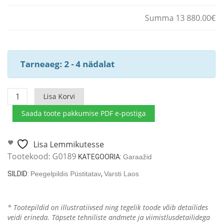
Summa 13 880.00€
Tarneaeg: 2 - 4 nädalat
Puidust
Lisa Korvi
garaaž
Saada toote pakkumise PDF e-postiga
Deluxe
F
üleskäivate
Lisa Lemmikutesse
ustega,
Tootekood:
G0189
KATEGOORIA:
Garaažid
70mm/
SILDID:
Peegelpildis Püstitatav
,
Varsti Laos
5,5
x
7m
* Tootepildid on illustratiivsed ning tegelik toode võib detailides
kogus
veidi erineda. Täpsete tehniliste andmete ja viimistlusdetailidega