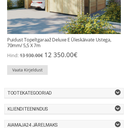
Puidust Topeltgaraaž Deluxe E Üleskäivate Ustega,
70mm/ 5,5 X 7m
Algne
Praegune
12 350.00
€
Hind:
13 930.00
€
hind
hind
oli:
on:
13
12
Vaata Kirjeldust
930.00€.
350.00€.
TOOTEKATEGOORIAD
KLIENDITEENINDUS
AIAMAJA24 JÄRELMAKS