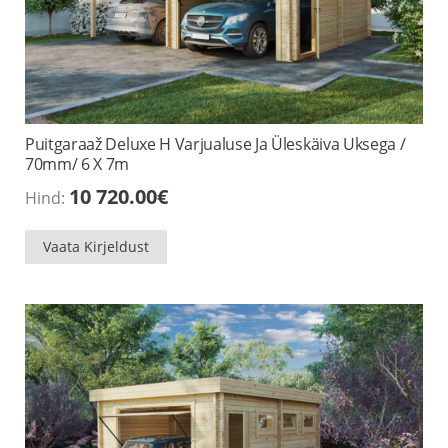
Puitgaraaž Deluxe H Varjualuse Ja Üleskäiva Uksega /
70mm/ 6 X 7m
10 720.00
€
Hind:
Vaata Kirjeldust