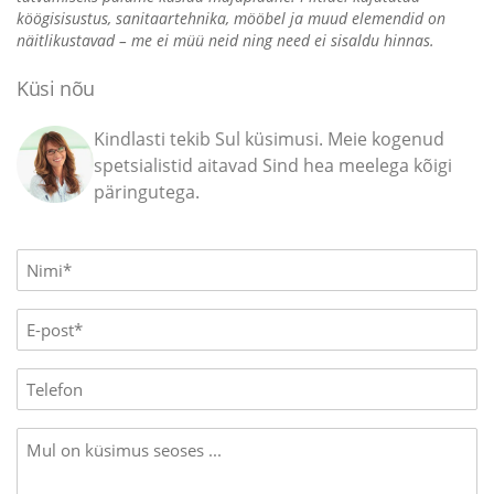
köögisisustus, sanitaartehnika, mööbel ja muud elemendid on
näitlikustavad – me ei müü neid ning need ei sisaldu hinnas.
Küsi nõu
Kindlasti tekib Sul küsimusi. Meie kogenud
spetsialistid aitavad Sind hea meelega kõigi
päringutega.
Name
(Required)
E-
mail
(Required)
Phone
Message