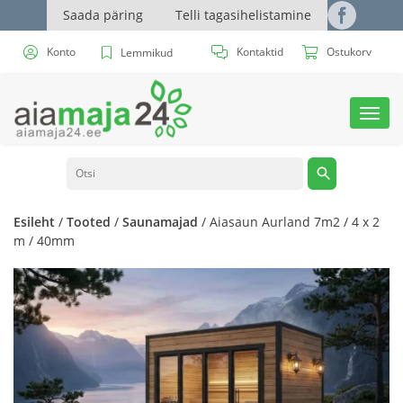
Saada päring
Telli tagasihelistamine
Konto
Kontaktid
Ostukorv
Lemmikud
Toggl
navig
Esileht
/
Tooted
/
Saunamajad
/ Aiasaun Aurland 7m2 / 4 x 2
m / 40mm