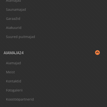
Aiamajad
Saunamajad
Garaažid
Aiakuurid
Suured puitmajad
AIAMAJA24
Aiamajad
Meist
Kontaktid
Fotogalerii
Koostööpartnerid