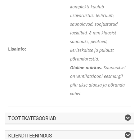
komplekti kuulub
lisavarustus: leiliruum,
saunalavad, soojustatud
laekilbid, 8 mm klaasist
saunauks, peatoed,
Lisainfo:
kerisekaitse ja puidust
põrandarestid.
Oluline märkus:
Saunauksel
on ventilatsiooni eesmärgil
pilu ukse alaosa ja põranda
vahel.
TOOTEKATEGOORIAD
KLIENDITEENINDUS