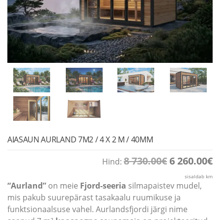
AIASAUN AURLAND 7M2 / 4 X 2 M / 40MM
Algne
P
8 730.00
€
6 260.00
€
Hind:
hind
h
oli:
o
sisaldab km
8
6
“Aurland”
on meie
Fjord-seeria
silmapaistev mudel,
730.00€.
2
mis pakub suurepärast tasakaalu ruumikuse ja
funktsionaalsuse vahel. Aurlandsfjordi järgi nime