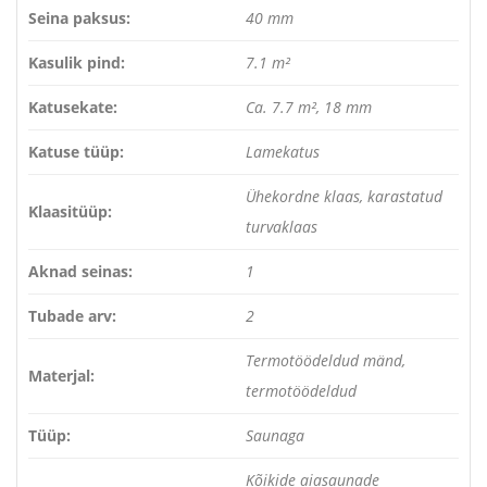
Seina paksus:
40 mm
Kasulik pind:
7.1 m²
Katusekate:
Ca. 7.7 m², 18 mm
Katuse tüüp:
Lamekatus
Ühekordne klaas, karastatud
Klaasitüüp:
turvaklaas
Aknad seinas:
1
Tubade arv:
2
Termotöödeldud mänd,
Materjal:
termotöödeldud
Tüüp:
Saunaga
Kõikide aiasaunade