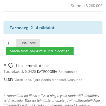
Summa 6 260.00€
Tarneaeg: 2 - 4 nädalat
Aiasaun
Lisa Korvi
Aurland
Saada toote pakkumise PDF e-postiga
7m2
/
4
Lisa Lemmikutesse
x
Tootekood:
G0428
KATEGOORIA:
Saunamajad
2
SILDID:
Varsti Laos
,
Fjord Seeria Moodsad Aiasaunad
m
/
40mm
* Tootepildid on illustratiivsed ning tegelik toode võib detailides
kogus
veidi erineda. Täpsete tehniliste andmete ja viimistlusdetailidega
tutvumiseks palume küsida majaplaane. Piltidel kujutatud