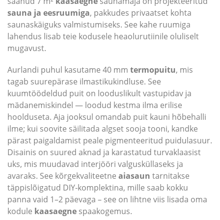
saanud 7 m²
kaasaegne
saunamaja on projekteeritud
sauna ja eesruumiga
, pakkudes privaatset kohta
saunaskäiguks valmistumiseks. See kahe ruumiga
lahendus lisab teie kodusele heaolurutiinile oluliselt
mugavust.
Aurlandi puhul kasutame 40 mm
termopuitu
, mis
tagab suurepärase ilmastikukindluse. See
kuumtöödeldud puit on looduslikult vastupidav ja
mädanemiskindel — loodud kestma ilma erilise
hoolduseta. Aja jooksul omandab puit kauni hõbehalli
ilme; kui soovite säilitada algset sooja tooni, kandke
pärast paigaldamist peale pigmenteeritud puidulasuur.
Disainis on suured aknad ja karastatud turvaklaasist
uks, mis muudavad interjööri valgusküllaseks ja
avaraks. See kõrgekvaliteetne
aiasaun
tarnitakse
täppislõigatud DIY-komplektina, mille saab kokku
panna vaid 1–2 päevaga – see on lihtne viis lisada oma
kodule
kaasaegne
spaakogemus.