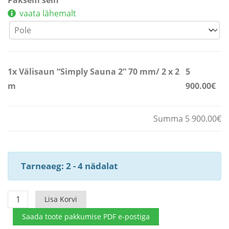
Paksem sein
vaata lähemalt
1x
Välisaun “Simply Sauna 2” 70 mm/ 2 x 2
5
m
900.00€
Summa 5 900.00€
Tarneaeg: 2 - 4 nädalat
Välisaun
Lisa Korvi
“Simply
Saada toote pakkumise PDF e-postiga
Sauna