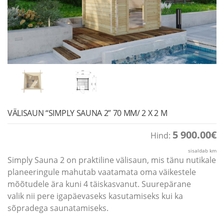
VÄLISAUN “SIMPLY SAUNA 2” 70 MM/ 2 X 2 M
5 900.00
€
Hind:
sisaldab km
Simply Sauna 2 on praktiline välisaun, mis tänu nutikale
planeeringule mahutab vaatamata oma väikestele
mõõtudele ära kuni 4 täiskasvanut. Suurepärane
valik nii pere igapäevaseks kasutamiseks kui ka
sõpradega saunatamiseks.