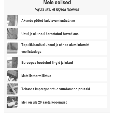
Meie eelised
Vajuta siia, et lugeda lähemalt
Akende pöörd-kald avamissüsteem
Ustel ja akendel karastatud turvaklaas
Topeltklaasitud uksed ja aknad alumiiniumist
veeliistudega
Euroopas toodetud lingid ja lukud
Metallist tormiliistud
Tehases impregneeritud vundamendiprussid
Meil on üle 20 aasta kogemust