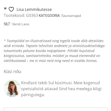
2”
70
Lisa Lemmikutesse
mm/
Tootekood:
G0363
KATEGOORIA:
Saunamajad
2
SILT:
Varsti Laos
x
2
m
* Tootepildid on illustratiivsed ning tegelik toode võib detailides
kogus
veidi erineda. Täpsete tehniliste andmete ja viimistlusdetailidega
tutvumiseks palume küsida majaplaane. Piltidel kujutatud
köögisisustus, sanitaartehnika, mööbel ja muud elemendid on
näitlikustavad – me ei müü neid ning need ei sisaldu hinnas.
Küsi nõu
Kindlasti tekib Sul küsimusi. Meie kogenud
spetsialistid aitavad Sind hea meelega kõigi
päringutega.
Name