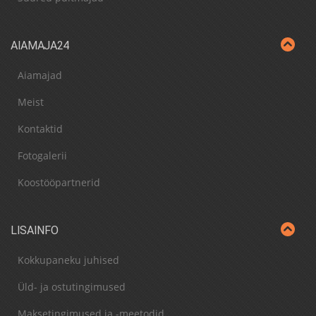
AIAMAJA24
Aiamajad
Meist
Kontaktid
Fotogalerii
Koostööpartnerid
LISAINFO
Kokkupaneku juhised
Üld- ja ostutingimused
Maksetingimused ja -meetodid