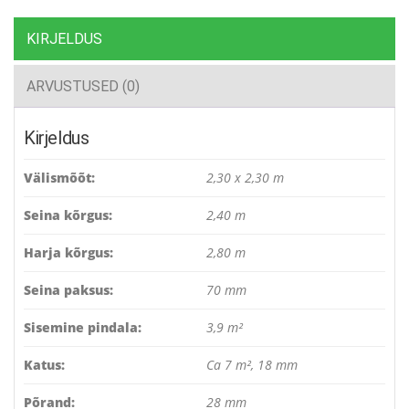
KIRJELDUS
ARVUSTUSED (0)
Kirjeldus
Välismõõt:
2,30 x 2,30 m
Seina kõrgus:
2,40 m
Harja kõrgus:
2,80 m
Seina paksus:
70 mm
Sisemine pindala:
3,9 m²
Katus:
Ca 7 m², 18 mm
Põrand:
28 mm