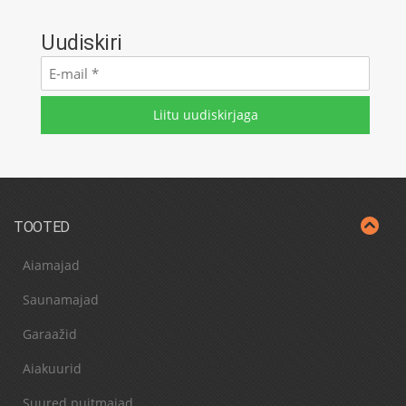
Uudiskiri
E-
mail
*
TOOTED
Aiamajad
Saunamajad
Garaažid
Aiakuurid
Suured puitmajad