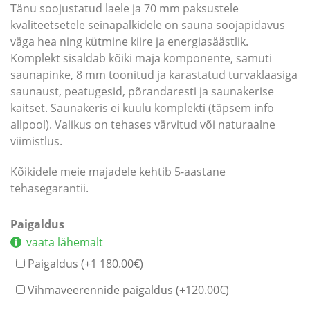
Tänu soojustatud laele ja 70 mm paksustele
kvaliteetsetele seinapalkidele on sauna soojapidavus
väga hea ning kütmine kiire ja energiasäästlik.
Komplekt sisaldab kõiki maja komponente, samuti
saunapinke, 8 mm toonitud ja karastatud turvaklaasiga
saunaust, peatugesid, põrandaresti ja saunakerise
kaitset. Saunakeris ei kuulu komplekti (täpsem info
allpool). Valikus on tehases värvitud või naturaalne
viimistlus.
Kõikidele meie majadele kehtib 5-aastane
tehasegarantii.
Paigaldus
vaata lähemalt
Paigaldus (+
1 180.00
€
)
Vihmaveerennide paigaldus (+
120.00
€
)