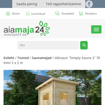
Saada päring
Telli tagasihelistamine
Konto
Kontaktid
Ostukorv
Lemmikud
Toggl
navig
Esileht
/
Tooted
/
Saunamajad
/ Välisaun “Simply Sauna 2” 70
mm/ 2 x 2 m