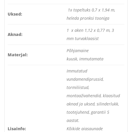
1x topeltuks 0,7 x 1,94 m,
Uksed:
heleda pronksi tooniga
1 x aken 1,12 x 0,77 m, 3
Aknad:
mm turvaklaasist
Põhjamaine
Materjal:
kuusk, immutamata
Immutatud
vundamendiprussid,
tormiliistud,
montaaživahendid, klaasitud
aknad ja uksed, silinderlukk,
tootejuhend, garantii 5
aastat.
Lisainfo:
Kõikide aiasaunade