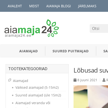
AVALEHT
MEIST
AIAMAJA BLOGI
JÄRELMAKS
AIAMAJAD
SUURED PUITMAJAD
S
Lõbusad su
TOOTEKATEGOORIAD
8 juuni 2021
R
Aiamajad
Väiksed aiamajad (5-15m2)
Suured aiamajad (üle 15m2)
Aiamajad veranda või