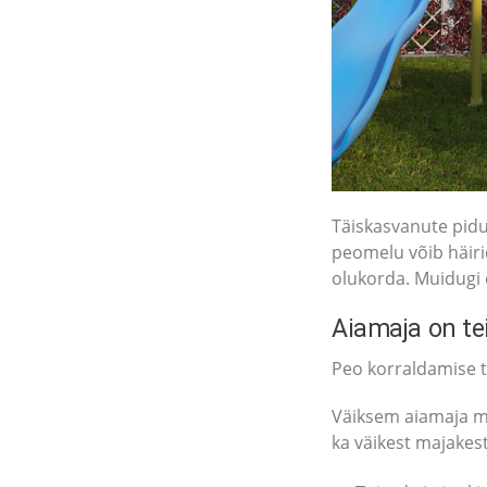
Täiskasvanute pidu
peomelu võib häirid
olukorda. Muidugi 
Aiamaja on tei
Peo korraldamise te
Väiksem aiamaja mu
ka väikest majakes