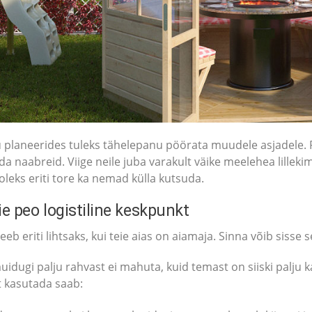
 planeerides tuleks tähelepanu pöörata muudele asjadele. Pi
a naabreid. Viige neile juba varakult väike meelehea lillek
oleks eriti tore ka nemad külla kutsuda.
e peo logistiline keskpunkt
eb eriti lihtsaks, kui teie aias on aiamaja. Sinna võib siss
idugi palju rahvast ei mahuta, kuid temast on siiski palju 
t kasutada saab: