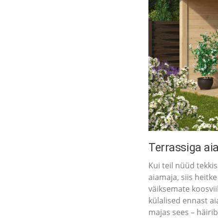
Terrassiga ai
Kui teil nüüd tekki
aiamaja, siis heitk
väiksemate koosviib
külalised ennast ai
majas sees – häiri