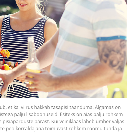
ub, et ka viirus hakkab tasapisi taanduma. Algamas on
tega palju lisaboonuseid. Esiteks on aias palju rohkem
pisiäparduste pärast. Kui veiniklaas läheb ümber väljas
 saate peo korraldajana toimuvast rohkem rõõmu tunda ja