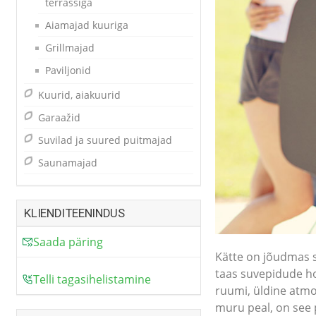
terrassiga
Aiamajad kuuriga
Grillmajad
Paviljonid
Kuurid, aiakuurid
Garaažid
Suvilad ja suured puitmajad
Saunamajad
KLIENDITEENINDUS
Saada päring
Kätte on jõudmas s
taas suvepidude ho
Telli tagasihelistamine
ruumi, üldine atmo
muru peal, on see 