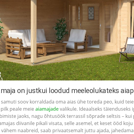
amaja on justkui loodud meeleolukateks aia
s samuti soov korraldada oma aias ühe toreda peo, kuid teie a
e pilk peale meie
aiamajade
valikule. Ideaalseks täienduseks 
imiste jaoks, nagu õhtusöök terrassil sõprade seltsis – kui 
amajas diivanile pikali visata, selle asemel, et keset ööd k
b vähem naabreid, saab privaatsemalt juttu ajada, jahedama