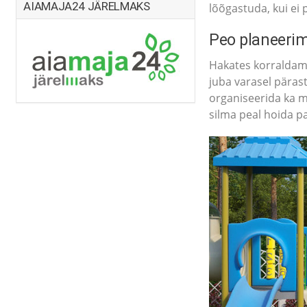
AIAMAJA24 JÄRELMAKS
lõõgastuda, kui ei
Peo planeeri
Hakates korraldama 
juba varasel pärast
organiseerida ka mä
silma peal hoida pa