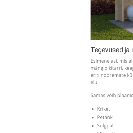
Tegevused ja 
Esimene asi, mis ai
mängib kitarri, kee
eriti nooremate kül
elu.
Samas võib plaanid
Kriket
Petank
Sulgpall