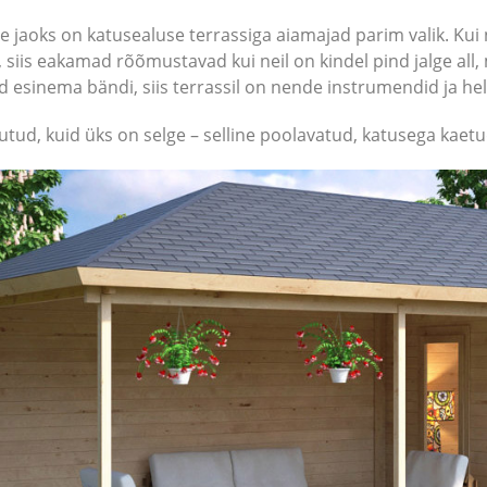
e jaoks on katusealuse terrassiga aiamajad parim valik. Kui
 siis eakamad rõõmustavad kui neil on kindel pind jalge all,
d esinema bändi, siis terrassil on nende instrumendid ja heli
tud, kuid üks on selge – selline poolavatud, katusega kaetud