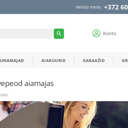
+372 60
Helista meile:
Konto
AUNAMAJAD
AIAKUURID
GARAAŽID
GR
vepeod aiamajas
isto