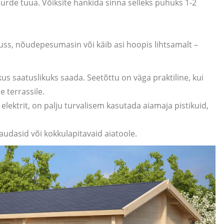
juurde tuua. Võiksite hankida sinna selleks puhuks 1-2
kauss, nõudepesumasin või käib asi hoopis lihtsamalt –
 saatuslikuks saada. Seetõttu on väga praktiline, kui
e terrassile.
elektrit, on palju turvalisem kasutada aiamaja pistikuid,
udasid või kokkulapitavaid aiatoole.