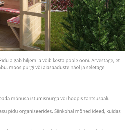
du algab hiljem ja võib kesta poole ööni. Arvestage, et
imbu, moosipurgi või aiasaaduste näol ja seletage
e seada mõnusa istumisnurga või hoopis tantsusaali.
kasu pidu organiseerides. Siinkohal mõned ideed, kuidas