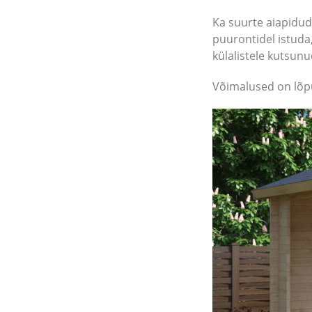
Ka suurte aiapidud
puurontidel istuda,
külalistele kutsunu
Võimalused on lõpu