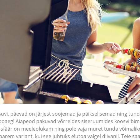
uvi, päevad on järjest soojemad ja päikselisemad ning tund
oaeg! Aiapeod pakuvad võrreldes siseruumides koosviibimis
sfäär on meeleolukam ning pole vaja muret tunda võimalike 
parem variant, kui see juhtuks elutoa valgel diivanil. Teie