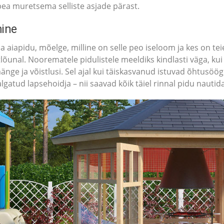
 pea muretsema selliste asjade pärast.
mine
aiapidu, mõelge, milline on selle peo iseloom ja kes on teie 
lõunal. Noorematele pidulistele meeldiks kindlasti väga, kui
nge ja võistlusi. Sel ajal kui täiskasvanud istuvad õhtusöög
lgatud lapsehoidja – nii saavad kõik täiel rinnal pidu nautida