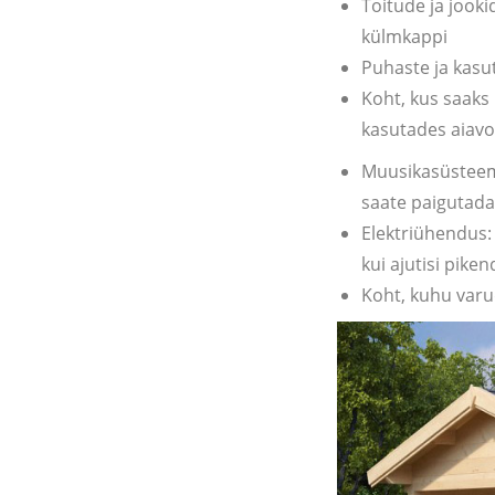
Toitude ja jooki
külmkappi
Puhaste ja kasu
Koht, kus saaks 
kasutades aiavo
Muusikasüsteem:
saate paigutada 
Elektriühendus: 
kui ajutisi pik
Koht, kuhu varu