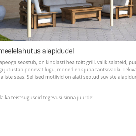
meelelahutus aiapidudel
apeoga seostub, on kindlasti hea toit: grill, valik salateid, p
gi jutustab põnevat lugu, mõned ehk juba tantsivadki. Tekiva
aliste seas. Sellised motiivid on alati seotud suviste aiap
a ka teistsuguseid tegevusi sinna juurde: