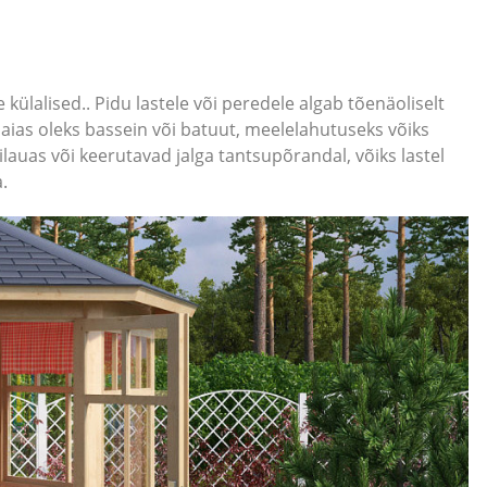
külalised.. Pidu lastele või peredele algab tõenäoliselt
 aias oleks bassein või batuut, meelelahutuseks võiks
ilauas või keerutavad jalga tantsupõrandal, võiks lastel
.