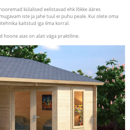
 nooremad külalised eelistavad ehk lõkke ääres
 mugavam iste ja jahe tuul ei puhu peale. Kui olete oma
tehnika kaitstud iga ilma korral.
 hoone aias on alati väga praktiline.