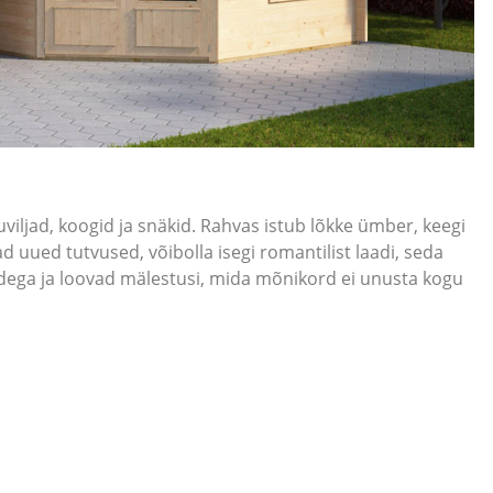
uuviljad, koogid ja snäkid. Rahvas istub lõkke ümber, keegi
d uued tutvused, võibolla isegi romantilist laadi, seda
idudega ja loovad mälestusi, mida mõnikord ei unusta kogu