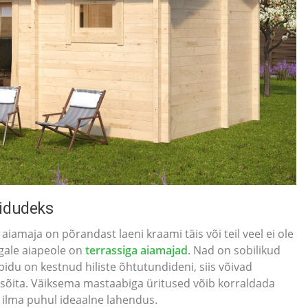
pidudeks
iamaja on põrandast laeni kraami täis või teil veel ei ole
igale aiapeole on
terrassiga aiamajad
. Nad on sobilikud
pidu on kestnud hiliste õhtutundideni, siis võivad
oju sõita. Väiksema mastaabiga üritused võib korraldada
 ilma puhul ideaalne lahendus.