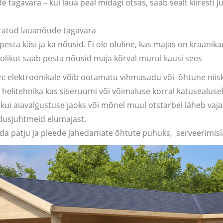
de tagavara – kui laua peal midagi otsas, saab sealt kiiresti 
tatud lauanõude tagavara
pesta käsi ja ka nõusid. Ei ole oluline, kas majas on kraani
olikut saab pesta nõusid maja kõrval murul kausi sees
 elektroonikale võib ootamatu vihmasadu või õhtune niiskus
helitehnika kas siseruumi või võimaluse korral katusealusel
kui aiavalgustuse jaoks või mõnel muul otstarbel läheb vaja 
endusjuhtmeid elumajast.
da patju ja pleede jahedamate õhtute puhuks, serveerimisla