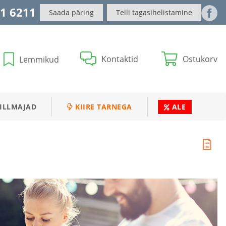
1 6211
Saada päring
Telli tagasihelistamine
Kontaktid
Ostukorv
Lemmikud
ILLMAJAD
KIIRE TARNEGA
ALE